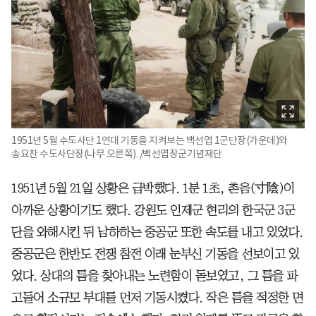
1951년 5월 수도사단 1연대 기동을 지켜보는 백선엽 1군단장(가운데)와
송요찬 수도사단장(나무 오른쪽). /백선엽장군기념재단
1951년 5월 21일 상황은 급박했다. 1분 1초, 촌음(寸陰)이
아까운 상황이기도 했다. 강원도 인제군 현리의 한국군 3군
단을 와해시킨 뒤 남하하는 중공군 또한 속도를 내고 있었다.
중공군은 한반도 전쟁 참전 이래 눈부신 기동을 선보이고 있
었다. 상대의 틈을 찾아내는 노련함이 돋보였고, 그 틈을 파
고들어 소규모 부대를 먼저 기동시켰다. 작은 틈을 적정한 면