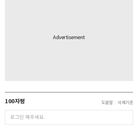
100자평
도움말
삭제기준