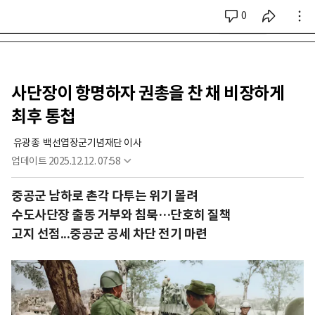
0
시리즈 전체
사단장이 항명하자 권총을 찬 채 비장하게
최후 통첩
 유광종
  백선엽장군기념재단 이사
업데이트
2025.12.12. 07:58
중공군 남하로 촌각 다투는 위기 몰려
수도사단장 출동 거부와 침묵…단호히 질책
고지 선점...중공군 공세 차단 전기 마련