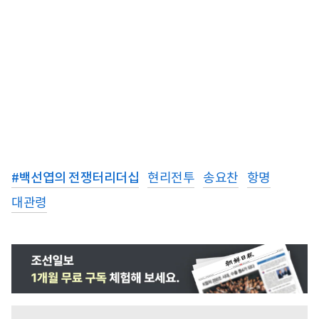
#
백선엽의 전쟁터리더십
현리전투
송요찬
항명
대관령