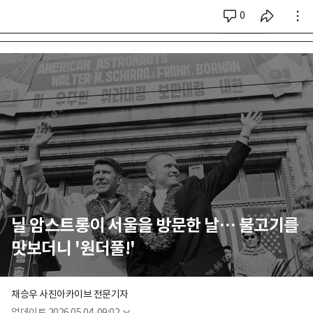
0
시리즈 전체
닐 암스트롱이 서울을 방문한 날… 불고기를
맛보더니 '원더풀!'
채승우 사진아카이브 전문기자
업데이트
2026.05.04. 09:02