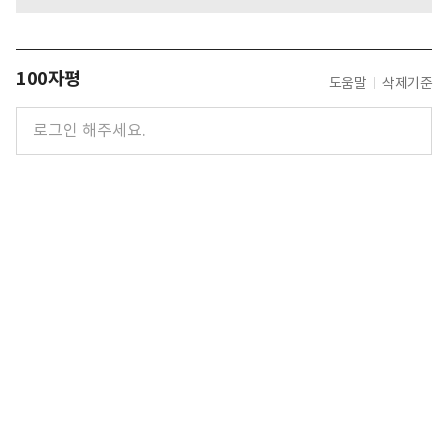
100자평
도움말
삭제기준