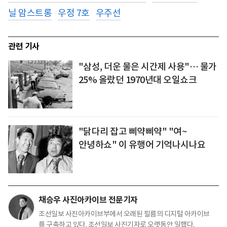
닐 암스트롱
우정 7호
우주선
관련 기사
"삼성, 더운 물은 시간제 사용"… 물가
25% 올랐던 1970년대 오일쇼크
"닭다리 잡고 삐약삐약" "여~
안녕하쇼" 이 유행어 기억나시나요
채승우 사진아카이브 전문기자
조선일보 사진아카이브부에서 오래된 필름의 디지털 아카이브
를 구축하고 있다. 조선일보 사진기자로 오랫동안 일했다.