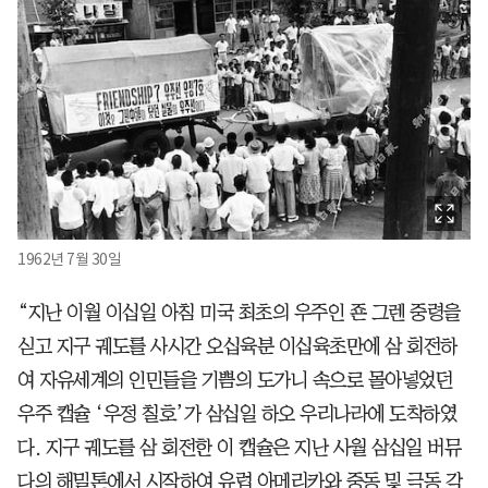
1962년 7월 30일
“지난 이월 이십일 아침 미국 최초의 우주인 죤 그렌 중령을
싣고 지구 궤도를 사시간 오십육분 이십육초만에 삼 회전하
여 자유세계의 인민들을 기쁨의 도가니 속으로 몰아넣었던
우주 캡슐 ‘우정 칠호’가 삼십일 하오 우리나라에 도착하였
다. 지구 궤도를 삼 회전한 이 캡슐은 지난 사월 삼십일 버뮤
다의 해밀톤에서 시작하여 유럽 아메리카와 중동 및 극동 각