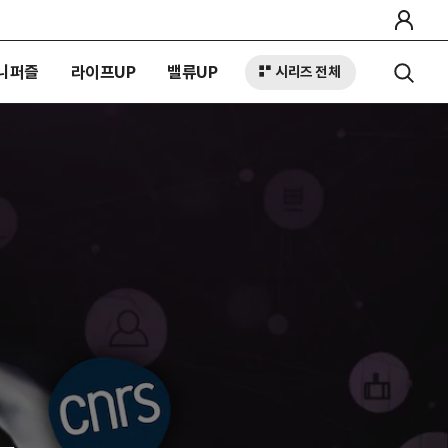
니퍼즐
라이프UP
밸류UP
시리즈 전체