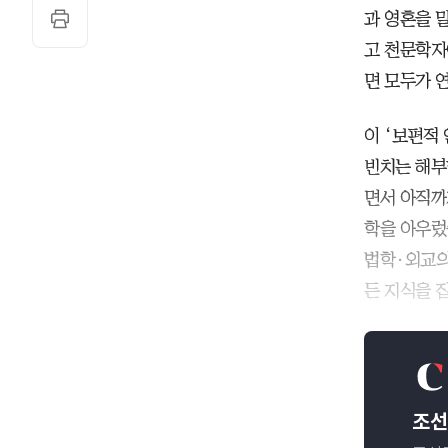
과 영혼을 
고 천문학자
면 모두가 
이 ‘보편적 
빈치는 해부
면서 아직까
학을 아우렀
법학·외교의
든 지식을 집
조선