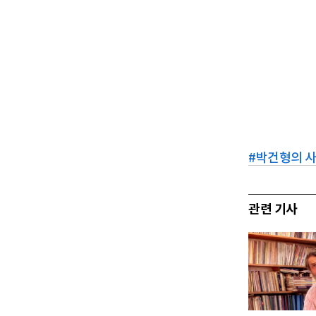
#
박건형의 
관련 기사