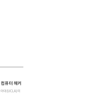
 컴퓨터 해커
니아대(UCLA)의