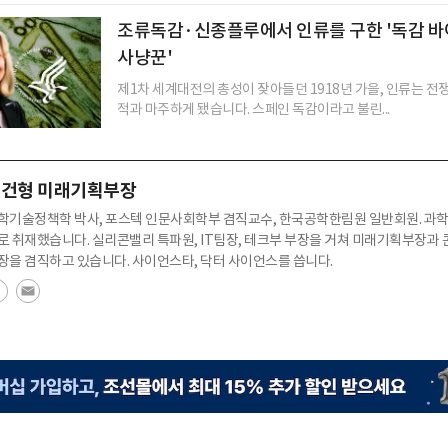
조류독감·신종플루에서 인류를 구한 '독감 
사냥꾼'
제1차 세계대전의 총성이 잦아들던 1918년 가을, 인류는 전
적과 마주하게 됐습니다. 스페인 독감이라고 불린...
건형 미래기획부장
학기술정책학 박사, 포스텍 인문사회학부 겸직교수, 한국공학한림원 일반회원. 과학
로 취재했습니다. 실리콘밸리 특파원, IT팀장, 테크부 부장을 거쳐 미래기획부장과
장을 겸직하고 있습니다. 사이언스타, 닥터 사이언스를 씁니다.