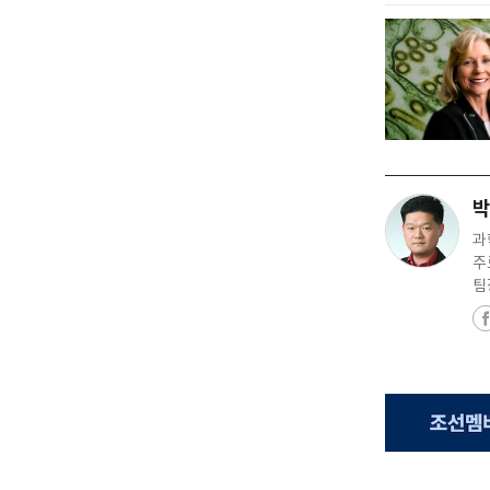
박
과
주
팀