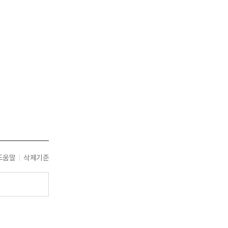
도움말
삭제기준