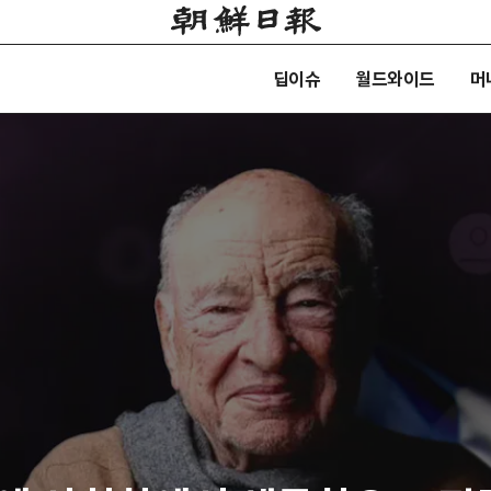
딥이슈
월드와이드
머