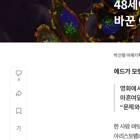
48
바꾼 
박건형 미래기
에드가 모랭 
0
영화에서
마흔여덟
“문제와
한 사람 머
아리스토텔레