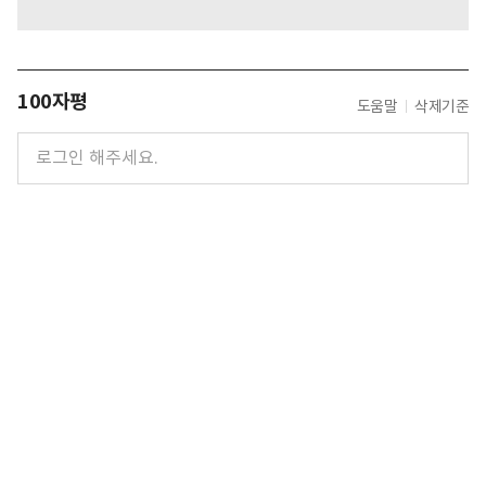
100자평
도움말
삭제기준