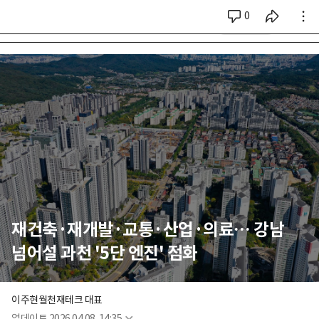
0
시리즈 전체
재건축·재개발·교통·산업·의료… 강남
넘어설 과천 '5단 엔진' 점화
이주현
월천재테크 대표
업데이트
2026.04.08. 14:35