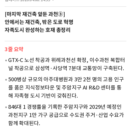
[마지막 재건축 앞둔 과천③]
안에서는 재건축, 밖은 도로 혁명
자족도시 완성하는 호재 총정리
3줄 요약
GTX-C 노선 착공과 위례과천선 확정, 이수과천 복합터
널 착공으로 삼성역·사당역 7분대 교통망이 구축된다.
500병상 규모의 아주대병원과 3만 2천 명의 고용 인구
를 품은 지식정보타운 및 주암지구 AI R&D 센터를 통
해 자족형 도시 기반이 갖춰진다.
846대 1 경쟁률을 기록한 주암지구와 2029년 예정인
과천지구 1만 가구 공급으로 수도권 주거·산업 수요가
함께 확대된다.