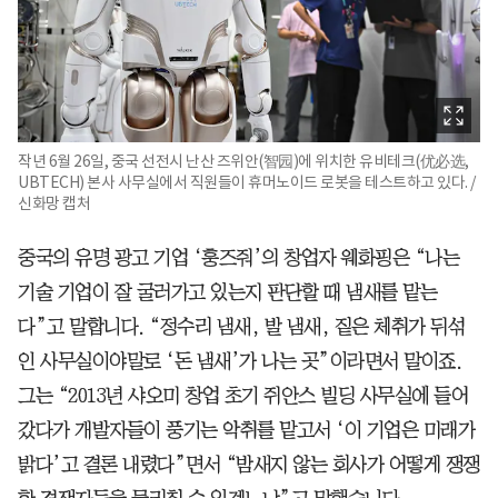
작년 6월 26일, 중국 선전시 난산 즈위안(智园)에 위치한 유비테크(优必选,
UBTECH) 본사 사무실에서 직원들이 휴머노이드 로봇을 테스트하고 있다. /
신화망 캡처
중국의 유명 광고 기업 ‘훙즈줘’의 창업자 웨화핑은 “나는
기술 기업이 잘 굴러가고 있는지 판단할 때 냄새를 맡는
다”고 말합니다. “정수리 냄새, 발 냄새, 짙은 체취가 뒤섞
인 사무실이야말로 ‘돈 냄새’가 나는 곳”이라면서 말이죠.
그는 “2013년 샤오미 창업 초기 쥐안스 빌딩 사무실에 들어
갔다가 개발자들이 풍기는 악취를 맡고서 ‘이 기업은 미래가
밝다’고 결론 내렸다”면서 “밤새지 않는 회사가 어떻게 쟁쟁