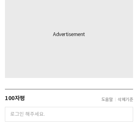
100자평
도움말
삭제기준