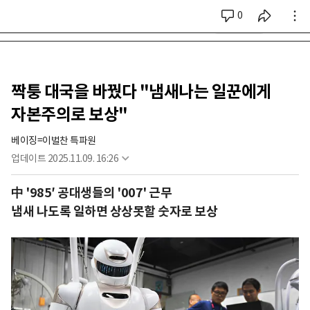
0
시리즈 전체
짝퉁 대국을 바꿨다 "냄새나는 일꾼에게
자본주의로 보상"
베이징=이벌찬 특파원
업데이트
2025.11.09. 16:26
中 '985′ 공대생들의 '007' 근무
냄새 나도록 일하면 상상못할 숫자로 보상