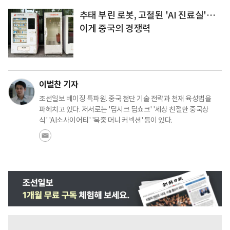
추태 부린 로봇, 고철된 'AI 진료실'…
이게 중국의 경쟁력
이벌찬 기자
조선일보 베이징 특파원. 중국 첨단 기술 전략과 천재 육성법을
파헤치고 있다. 저서로는 '딥시크 딥쇼크' '세상 친절한 중국상
식' 'AI소사이어티' '북중 머니 커넥션' 등이 있다.