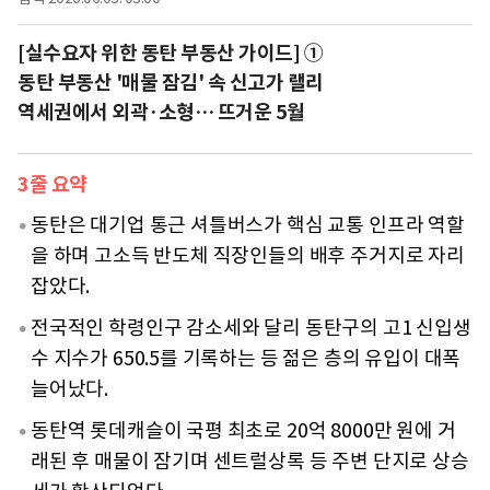
[실수요자 위한 동탄 부동산 가이드] ①
동탄 부동산 '매물 잠김' 속 신고가 랠리
역세권에서 외곽·소형… 뜨거운 5월
3줄 요약
동탄은 대기업 통근 셔틀버스가 핵심 교통 인프라 역할
을 하며 고소득 반도체 직장인들의 배후 주거지로 자리
잡았다.
전국적인 학령인구 감소세와 달리 동탄구의 고1 신입생
수 지수가 650.5를 기록하는 등 젊은 층의 유입이 대폭
늘어났다.
동탄역 롯데캐슬이 국평 최초로 20억 8000만 원에 거
래된 후 매물이 잠기며 센트럴상록 등 주변 단지로 상승