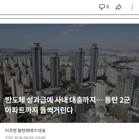
0
시리즈 전체
반도체 성과급에 사내 대출까지… 동탄 2군
아파트까지 들썩거린다
이주현 월천재테크 대표
입력
2026.06.03. 03:00