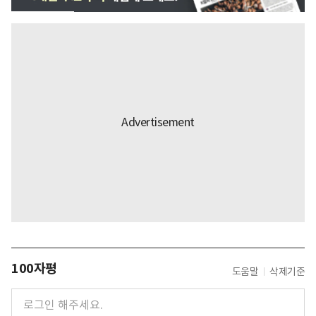
100자평
도움말
삭제기준