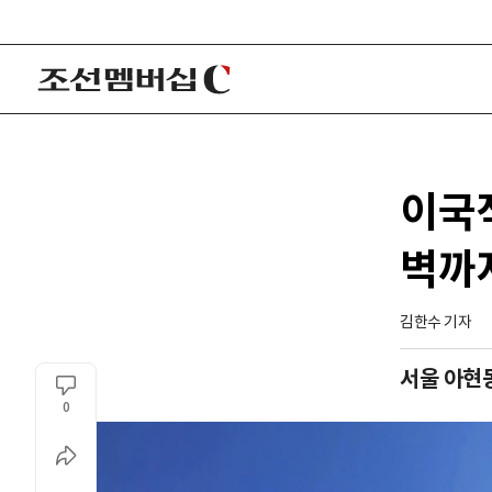
이국
벽까지
김한수 기자
서울 아현
0