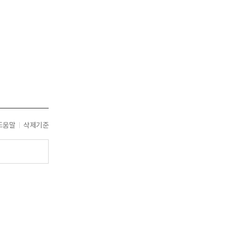
도움말
삭제기준