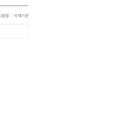
도움말
삭제기준