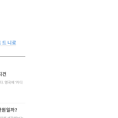
 드 니로
디건
. 영국에 ‘카디
0만원일까?