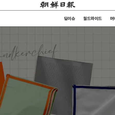
딥이슈
월드와이드
머