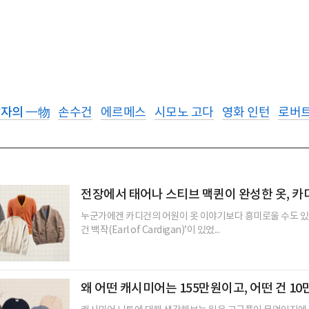
남자의 一物
손수건
에르메스
시모노 고다
영화 인턴
로버트
전장에서 태어나 스티브 맥퀸이 완성한 옷, 카
누군가에겐 카디건의 어원이 옷 이야기보다 흥미로울 수도 있다
건 백작(Earl of Cardigan)’이 있었...
왜 어떤 캐시미어는 155만원이고, 어떤 건 1