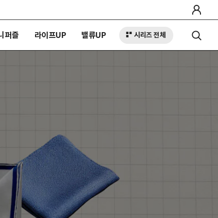
니퍼즐
라이프UP
밸류UP
시리즈 전체