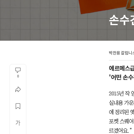
손수건
박찬용 칼럼니
에르메스급
'어떤 손수
0
2015년 작
실내용 가운
에 정리된 
포켓 스퀘어
르겠어요.”