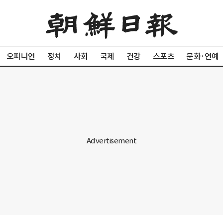
오피니언
정치
사회
국제
건강
스포츠
문화·연예