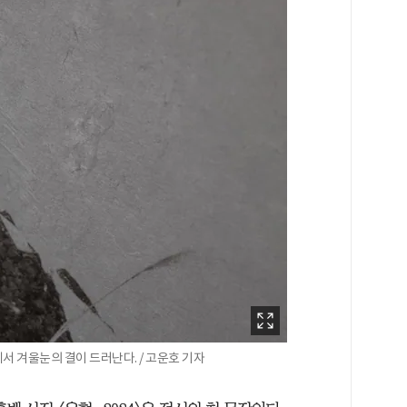
서 겨울눈의 결이 드러난다. / 고운호 기자