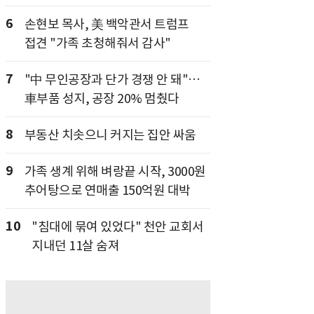
6
손현보 목사, 美 백악관서 트럼프
접견 "가족 초청해줘서 감사"
7
"中 무인공장과 단가 경쟁 안 돼"…
車부품 성지, 공장 20% 멈췄다
8
부동산 치솟으니 커지는 집안 싸움
9
가족 생계 위해 벼랑끝 시작, 3000원
추어탕으로 연매출 150억원 대박
10
"침대에 묶여 있었다" 천안 교회서
지내던 11살 숨져