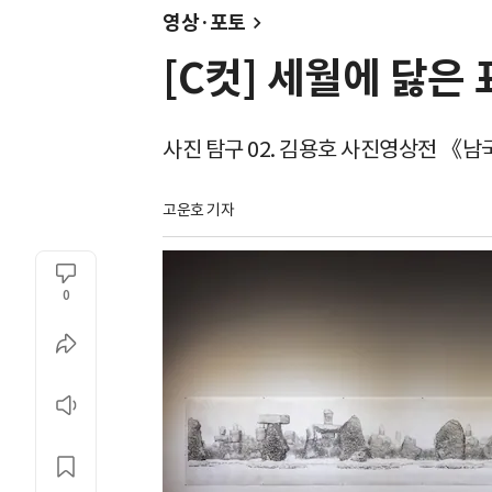
영상·포토
[C컷] 세월에 닳은
사진 탐구 02. 김용호 사진영상전 《남
고운호 기자
0