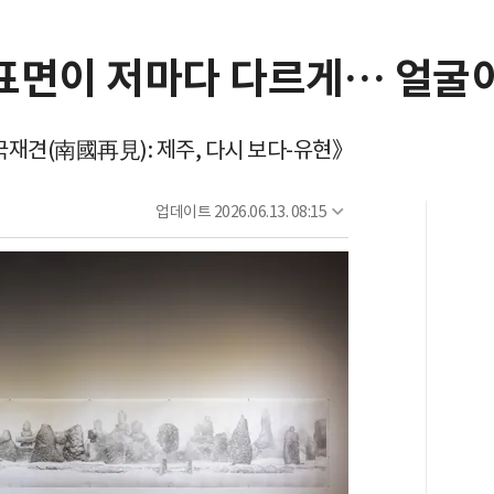
 표면이 저마다 다르게… 얼굴이
국재견(南國再見): 제주, 다시 보다-유현》
업데이트
2026.06.13. 08:15