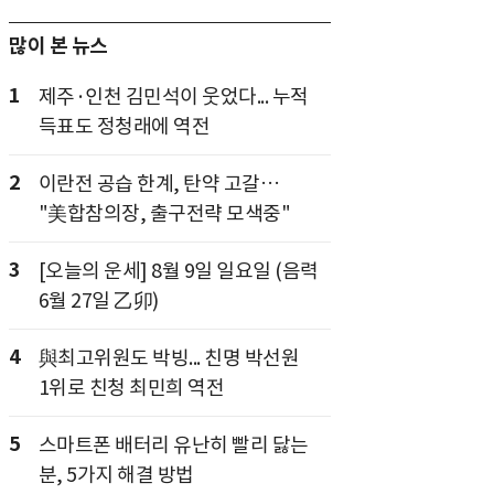
많이 본 뉴스
1
제주·인천 김민석이 웃었다... 누적
득표도 정청래에 역전
2
이란전 공습 한계, 탄약 고갈…
"美합참의장, 출구전략 모색중"
3
[오늘의 운세] 8월 9일 일요일 (음력
6월 27일 乙卯)
4
與최고위원도 박빙... 친명 박선원
1위로 친청 최민희 역전
5
스마트폰 배터리 유난히 빨리 닳는
분, 5가지 해결 방법