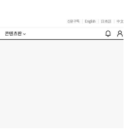
신문구독
|
English
|
日本語
|
中文
콘텐츠판