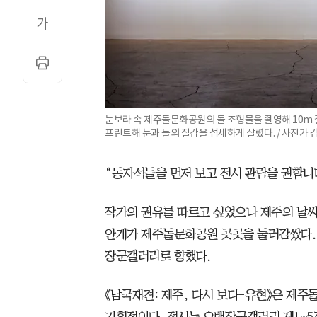
눈보라 속 제주돌문화공원의 돌 조형물을 촬영해 10m 길
프린트해 눈과 돌의 질감을 섬세하게 살렸다. / 사진가 
“동자석들을 먼저 보고 전시 관람을 권합니
작가의 권유를 따르고 싶었으나 제주의 날씨
안개가 제주돌문화공원 곳곳을 둘러감쌌다. 
장군갤러리로 향했다.
《남국재견: 제주, 다시 보다-유현》은 제주
기획전이다. 전시는 오백장군갤러리 제1~5전