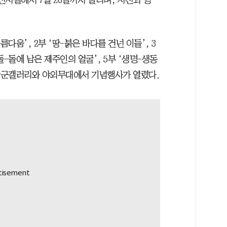
다움’, 2부 ‘땅-붉은 바다를 건넌 이들’, 3
돌-돌에 남은 제주인의 얼굴’, 5부 ‘생명-생동
백장군갤러리와 야외무대에서 기념행사가 열렸다.