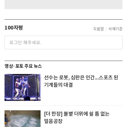
100자평
도움말
삭제기준
영상·포토 주요 뉴스
선수는 로봇, 심판은 인간...스포츠 된
기계들의 대결
[더 한장] 불볕 더위에 쉴 틈 없는
얼음공장