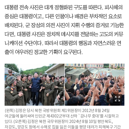
대통령 전속 사진은 대개 정형화된 구도를 따른다. 피사체의
중심은 대통령이고, 다른 인물이나 배경은 부차적인 요소로
배치된다. 군 장성의 의전 사진이 지휘 수행의 증거로 기능한
다면, 대통령 사진은 정치적 메시지를 전달하는 고도의 커뮤
니케이션 수단이다. 따라서 대통령의 행동과 자연스러운 연
출이 어우러진 정교한 기획이 요구된다.
(왼쪽) 김정은 당시 북한 국방위원회 제1위원장이 2012년 8월 24일
여군들에 둘러싸여 인민군 제4302군부대 산하 `감나무 중대'를 시찰하고
있다. (오른쪽) 김정은 북한 국무위원장이 2024년 8월 10일 평안북도,
자강도, 양강도 등에서 수해로 집을 잃은 이들을 평양 데려가 피해복구 기간