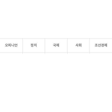
오피니언
정치
국제
사회
조선경제
문화·
조선
스포츠
건강
조선몰
연예
리더스
조선일보 공식 SNS
개인정보처리방침
사이트맵
Copyright 조선일보 All rights reserved. 무단 전재 및 재배포 금지.