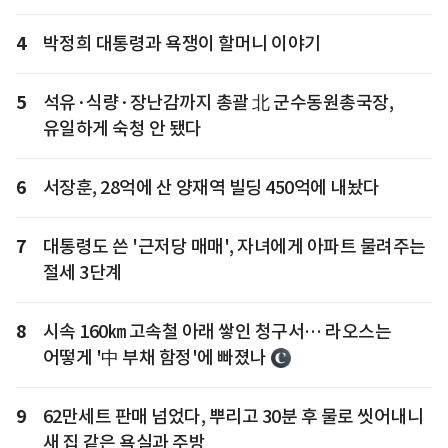
4
박정희 대통령과 욕쟁이 할머니 이야기
5
석유·식량·장난감까지 총괄 北 군수동원총국장,
유일하게 숙청 안 됐다
6
서장훈, 28억에 산 양재역 빌딩 450억에 내놨다
7
대통령도 쓴 '근저당 매매', 자녀에게 아파트 물려주는
절세 3단계
8
시속 160㎞ 고속철 아래 쌓인 청구서… 라오스는
어떻게 '中 부채 함정'에 빠졌나
9
62만세트 판매 넘었다, 뿌리고 30분 후 물로 씻어내니
새 집 같은 욕실과 주방