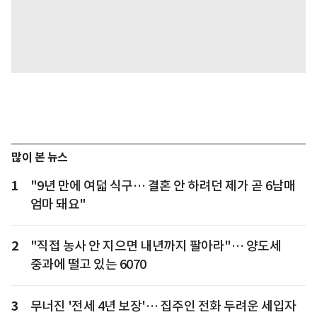
많이 본 뉴스
1
"9년 만에 여덟 식구… 결혼 안 하려던 제가 곧 6남매
엄마 돼요"
2
"직접 농사 안 지으면 내년까지 팔아라"… 양도세
중과에 떨고 있는 6070
3
무너진 '전세 4년 보장'… 집주인 전화 두려운 세입자