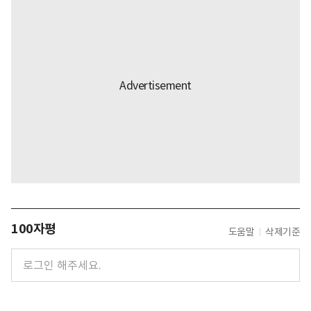
100자평
도움말
삭제기준