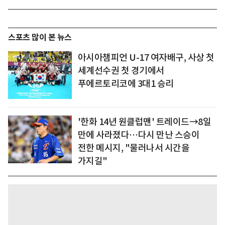
스포츠 많이 본 뉴스
아시아챔피언 U-17 여자배구, 사상 첫
세계선수권 첫 경기에서
푸에르토리코에 3대1 승리
'한화 14년 원클럽맨' 트레이드→8일
만에 사라졌다…다시 만난 스승이
전한 메시지, "물러나서 시간을
가지길"