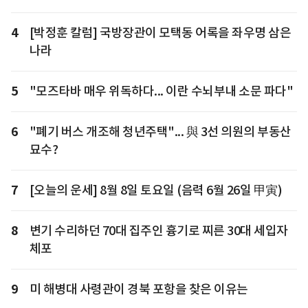
4
[박정훈 칼럼] 국방장관이 모택동 어록을 좌우명 삼은
나라
5
"모즈타바 매우 위독하다... 이란 수뇌부내 소문 파다"
6
"폐기 버스 개조해 청년주택"... 與 3선 의원의 부동산
묘수?
7
[오늘의 운세] 8월 8일 토요일 (음력 6월 26일 甲寅)
8
변기 수리하던 70대 집주인 흉기로 찌른 30대 세입자
체포
9
미 해병대 사령관이 경북 포항을 찾은 이유는