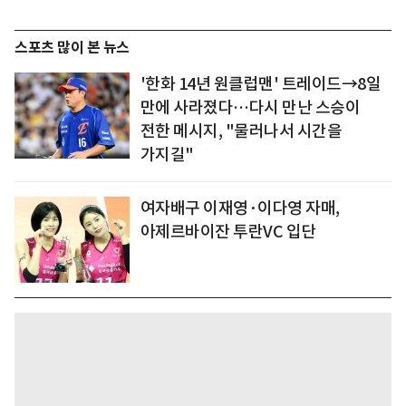
스포츠 많이 본 뉴스
'한화 14년 원클럽맨' 트레이드→8일
만에 사라졌다…다시 만난 스승이
전한 메시지, "물러나서 시간을
가지길"
여자배구 이재영·이다영 자매,
아제르바이잔 투란VC 입단