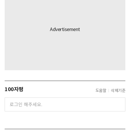
100자평
도움말
삭제기준