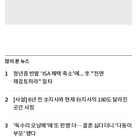
많이 본 뉴스
1
청년층 반발 'ISA 혜택 축소'에... 李 "전면
재검토하라" 질타
2
[사설] 6년 전 李지사와 현재 秋지사의 180도 달라진
곳간 사정
3
'독수리 오남매'에 또 한명 더… 결혼 싫다더니 '다둥이
부모' 됐다