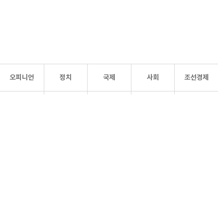
오피니언
정치
국제
사회
조선경제
문화·
조선
스포츠
건강
조선몰
연예
리더스
조선일보 공식 SNS
개인정보처리방침
사이트맵
Copyright 조선일보 All rights reserved. 무단 전재 및 재배포 금지.