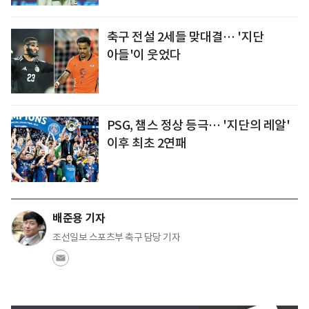
축구 전설 2세들 맞대결… '지단
아들'이 웃었다
PSG, 챔스 정상 등극… '지단의 레알'
이후 최초 2연패
배준용 기자
조선일보 스포츠부 축구 담당 기자