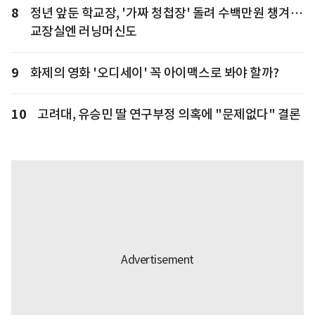
8
정년 앞둔 학교장, '가짜 청첩장' 돌려 수백만원 챙겨…
교장실엔 러닝머신도
9
화제의 영화 '오디세이' 꼭 아이맥스로 봐야 할까?
10
고려대, 유승민 딸 연구부정 의혹에 "문제없다" 결론