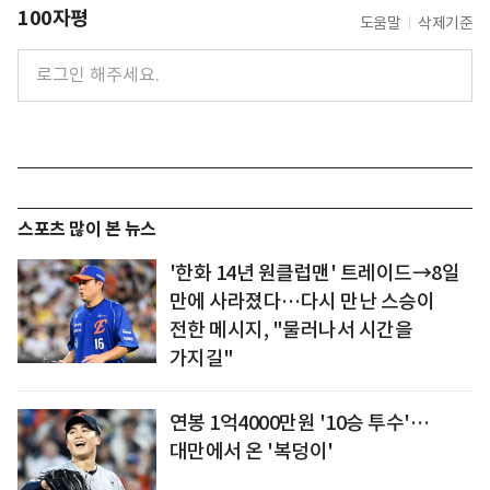
100자평
도움말
삭제기준
스포츠 많이 본 뉴스
'한화 14년 원클럽맨' 트레이드→8일
만에 사라졌다…다시 만난 스승이
전한 메시지, "물러나서 시간을
가지길"
연봉 1억4000만원 '10승 투수'…
대만에서 온 '복덩이'