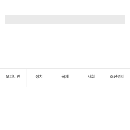
오피니언
정치
국제
사회
조선경제
문화·
조선
스포츠
건강
조선몰
연예
리더스
조선일보 공식 SNS