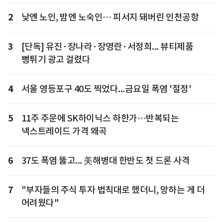
2
낮엔 노인, 밤엔 노숙인… 피서지 돼버린 인천공항
3
[단독] 유진·장나라·장영란·서정희... 뷰티제품
뻥튀기 광고 걸렸다
4
서울 영등포구 40도 찍었다...금요일 폭염 '절정'
5
11주 주문에 SK하이닉스 하한가…반복되는
넥스트레이드 가격 왜곡
6
37도 폭염 뚫고... 美해병대 한반도 첫 드론 사격
7
"부자들의 주식 투자 법칙대로 했더니, 망하는 게 더
어려웠다"