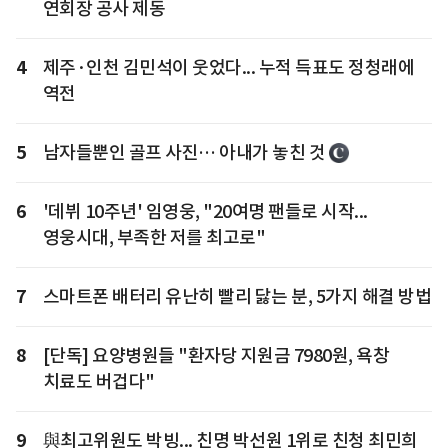
연회장 공사 제동
4
제주·인천 김민석이 웃었다... 누적 득표도 정청래에
역전
5
남자들뿐인 골프 사진… 아내가 놓친 것
6
'데뷔 10주년' 임영웅, "20여명 팬들로 시작...
영웅시대, 부족한 저를 최고로"
7
스마트폰 배터리 유난히 빨리 닳는 분, 5가지 해결 방법
8
[단독] 요양병원들 "환자당 지원금 7980원, 욕창
치료도 버겁다"
9
與최고위원도 박빙... 친명 박선원 1위로 친청 최민희