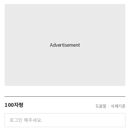
100자평
도움말
삭제기준