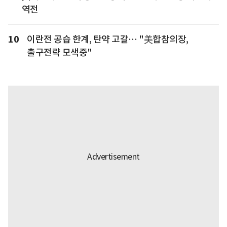
역전
10
이란전 공습 한계, 탄약 고갈… "美합참의장,
출구전략 모색중"