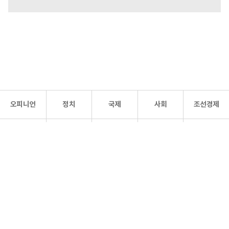
오피니언
정치
국제
사회
조선경제
문화·
조선
스포츠
건강
조선몰
연예
리더스
조선일보 공식 SNS
개인정보처리방침
사이트맵