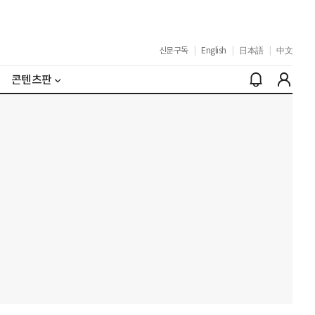
신문구독
|
English
|
日本語
|
中文
콘텐츠판