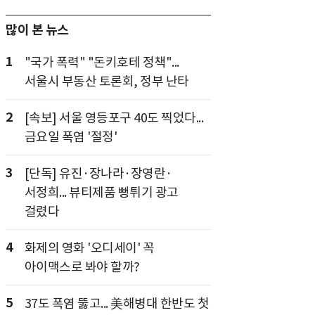
많이 본 뉴스
1
"국가 폭력" "돈키호테 정책"...
서울시 부동산 토론회, 정부 난타
2
[속보] 서울 영등포구 40도 찍었다...
금요일 폭염 '절정'
3
[단독] 유진·장나라·장영란·
서정희... 뷰티제품 뻥튀기 광고
걸렸다
4
화제의 영화 '오디세이' 꼭
아이맥스로 봐야 할까?
5
37도 폭염 뚫고... 美해병대 한반도 첫