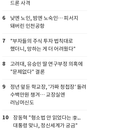
드론 사격
6
낮엔 노인, 밤엔 노숙인… 피서지
돼버린 인천공항
7
"부자들의 주식 투자 법칙대로
했더니, 망하는 게 더 어려웠다"
8
고려대, 유승민 딸 연구부정 의혹에
"문제없다" 결론
9
정년 앞둔 학교장, '가짜 청첩장' 돌려
수백만원 챙겨… 교장실엔
러닝머신도
10
장동혁 "형소법 안 읽었다는 李...
대통령 맞나, 정신세계가 궁금"