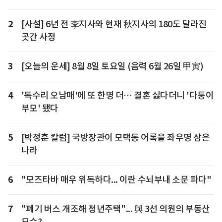
2
[사설] 6년 전 李지사와 현재 秋지사의 180도 달라진
곳간 사정
3
[오늘의 운세] 8월 8일 토요일 (음력 6월 26일 甲寅)
4
'독수리 오남매'에 또 한명 더… 결혼 싫다더니 '다둥이
부모' 됐다
5
[박정훈 칼럼] 국방장관이 모택동 어록을 좌우명 삼은
나라
6
"모즈타바 매우 위독하다... 이란 수뇌부내 소문 파다"
7
"폐기 버스 개조해 청년주택"... 與 3선 의원의 부동산
묘수?