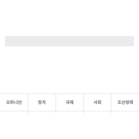
오피니언
정치
국제
사회
조선경제
문화·
조선
스포츠
건강
조선몰
연예
리더스