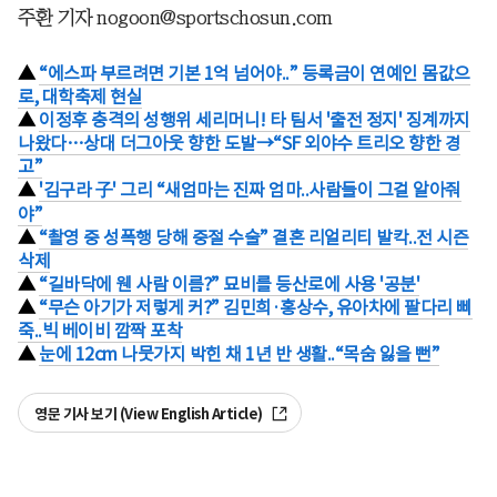
주환 기자 nogoon@sportschosun.com
▲
“에스파 부르려면 기본 1억 넘어야..” 등록금이 연예인 몸값으
로, 대학축제 현실
▲
이정후 충격의 성행위 세리머니! 타 팀서 '출전 정지' 징계까지
나왔다…상대 더그아웃 향한 도발→“SF 외야수 트리오 향한 경
고”
▲
'김구라 子' 그리 “새엄마는 진짜 엄마..사람들이 그걸 알아줘
야”
▲
“촬영 중 성폭행 당해 중절 수술” 결혼 리얼리티 발칵..전 시즌
삭제
▲
“길바닥에 웬 사람 이름?” 묘비를 등산로에 사용 '공분'
▲
“무슨 아기가 저렇게 커?” 김민희·홍상수, 유아차에 팔다리 삐
죽..빅 베이비 깜짝 포착
▲
눈에 12cm 나뭇가지 박힌 채 1년 반 생활..“목숨 잃을 뻔”
영문 기사 보기 (View English Article)