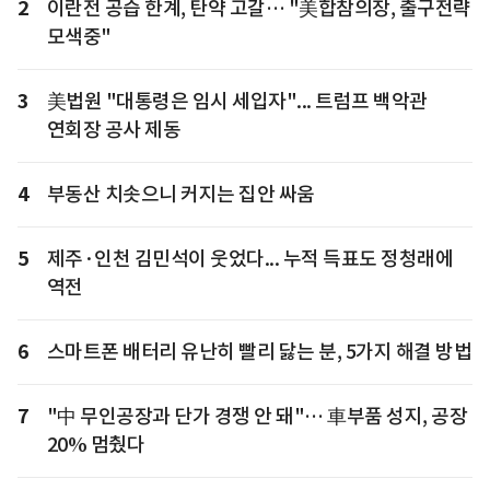
2
이란전 공습 한계, 탄약 고갈… "美합참의장, 출구전략
모색중"
3
美법원 "대통령은 임시 세입자"... 트럼프 백악관
연회장 공사 제동
4
부동산 치솟으니 커지는 집안 싸움
5
제주·인천 김민석이 웃었다... 누적 득표도 정청래에
역전
6
스마트폰 배터리 유난히 빨리 닳는 분, 5가지 해결 방법
7
"中 무인공장과 단가 경쟁 안 돼"… 車부품 성지, 공장
20% 멈췄다