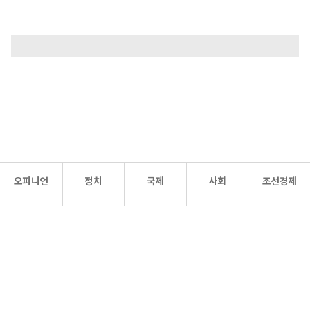
오피니언
정치
국제
사회
조선경제
문화·
조선
스포츠
건강
조선몰
연예
리더스
조선일보 공식 SNS