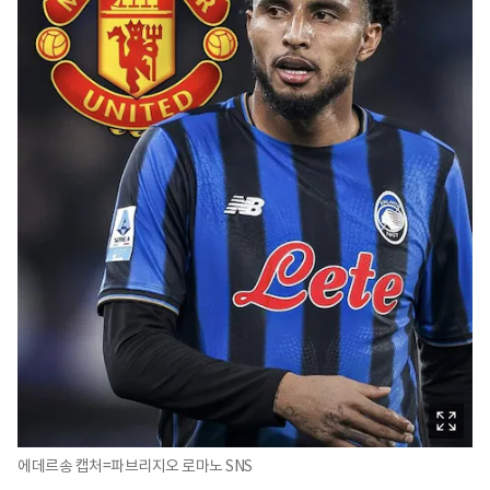
에데르송 캡처=파브리지오 로마노 SNS