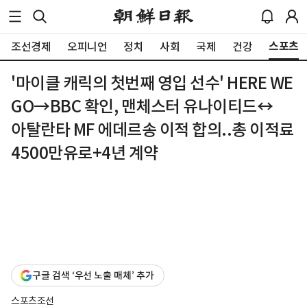
스포츠
조선경제
오피니언
정치
사회
국제
건강
'마이클 캐릭의 첫번째 영입 선수' HERE WE
GO→BBC 확인, 맨체스터 유나이티드↔
아탈란타 MF 에데르송 이적 합의..총 이적료
4500만유로+4년 계약
구글 검색 ‘우선 노출 매체’ 추가
스포츠조선