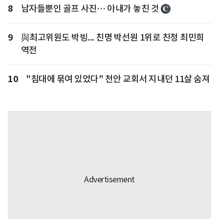
8
남자들뿐인 골프 사진… 아내가 놓친 것
9
與최고위원도 박빙... 친명 박선원 1위로 친청 최민희
역전
10
"침대에 묶여 있었다" 천안 교회서 지내던 11살 숨져