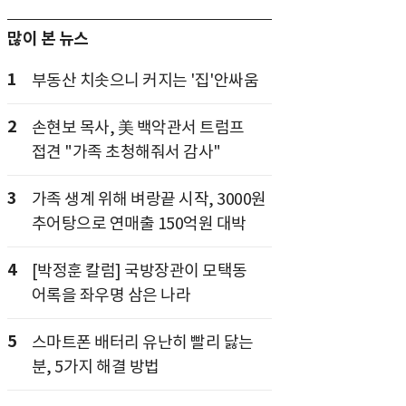
많이 본 뉴스
1
부동산 치솟으니 커지는 '집'안싸움
2
손현보 목사, 美 백악관서 트럼프
접견 "가족 초청해줘서 감사"
3
가족 생계 위해 벼랑끝 시작, 3000원
추어탕으로 연매출 150억원 대박
4
[박정훈 칼럼] 국방장관이 모택동
어록을 좌우명 삼은 나라
5
스마트폰 배터리 유난히 빨리 닳는
분, 5가지 해결 방법