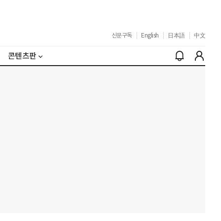
신문구독
|
English
|
日本語
|
中文
콘텐츠판