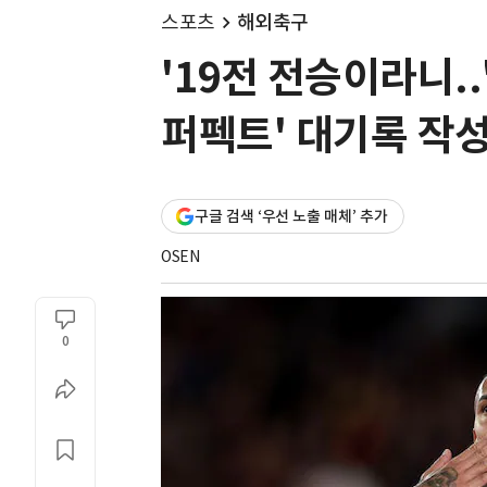
스포츠
해외축구
'19전 전승이라니.
퍼펙트' 대기록 작
구글 검색 ‘우선 노출 매체’ 추가
OSEN
0