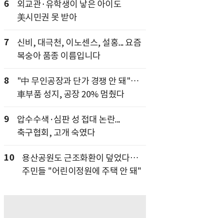
6
외교관·유학생이 낳은 아이도
美시민권 못 받아
7
신비, 대극천, 이노센스, 설홍... 요즘
복숭아 품종 이름입니다
8
"中 무인공장과 단가 경쟁 안 돼"…
車부품 성지, 공장 20% 멈췄다
9
압수수색·심판 성 접대 논란...
축구협회, 고개 숙였다
10
용산공원도 근조화환이 덮었다…
주민들 "어린이정원에 주택 안 돼"