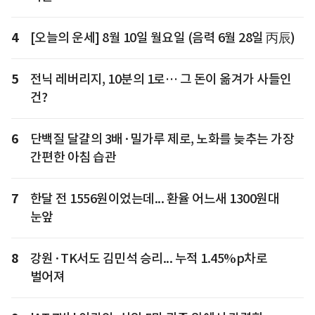
4
[오늘의 운세] 8월 10일 월요일 (음력 6월 28일 丙辰)
5
전닉 레버리지, 10분의 1로… 그 돈이 옮겨가 사들인
건?
6
단백질 달걀의 3배·밀가루 제로, 노화를 늦추는 가장
간편한 아침 습관
7
한달 전 1556원이었는데... 환율 어느새 1300원대
눈앞
8
강원·TK서도 김민석 승리... 누적 1.45%p차로
벌어져