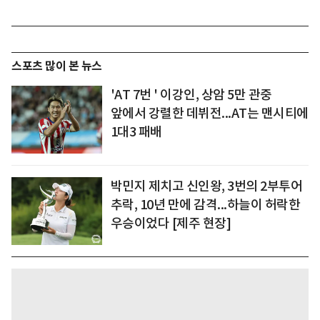
스포츠 많이 본 뉴스
'AT 7번 ' 이강인, 상암 5만 관중
앞에서 강렬한 데뷔전...AT는 맨시티에
1대3 패배
박민지 제치고 신인왕, 3번의 2부투어
추락, 10년 만에 감격...하늘이 허락한
우승이었다 [제주 현장]