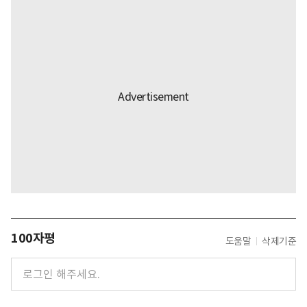
100자평
도움말
삭제기준