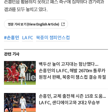
손흥민을 활용하지 못하고 패스 축구에 집착하다 경기력과
결과를 모두 놓치고 있다.
영문 기사 보기 (View English Article)
#
손흥민
LA FC
북중미 챔피언스컵
관련 기사
백두산 높이 고지대는 험난했다...
손흥민의 LA FC, 해발 2670m 톨루카
원정서 완패, 북중미 챔스컵 결승 좌절
손흥민, 교체 출전해 시즌 15호 도움...
LA FC, 샌디에이고와 2대2 무승부