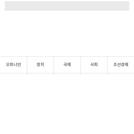
오피니언
정치
국제
사회
조선경제
문화·
조선
스포츠
건강
조선몰
연예
리더스
조선일보 공식 SNS
개인정보처리방침
사이트맵