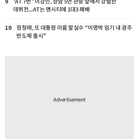
9
'AT 7번 ' 이강인, 상암 5만 관중 앞에서 강렬한
데뷔전...AT는 맨시티에 1대3 패배
10
정청래, 또 대통령 이름 말실수 "이명박 임기 내 광주
반도체 출시"