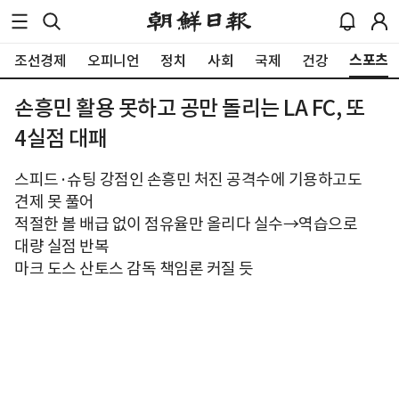
스포츠
조선경제
오피니언
정치
사회
국제
건강
손흥민 활용 못하고 공만 돌리는 LA FC, 또
4실점 대패
스피드·슈팅 강점인 손흥민 처진 공격수에 기용하고도
견제 못 풀어
적절한 볼 배급 없이 점유율만 올리다 실수→역습으로
대량 실점 반복
마크 도스 산토스 감독 책임론 커질 듯