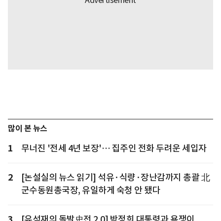
많이 본 뉴스
1
무너진 '전세 4년 보장'… 집주인 전화 두려운 세입자
2
[논설실의 뉴스 읽기] 석유·식량·장난감까지 총괄 北
군수동원총국장, 유일하게 숙청 안 됐다
3
[유석재의 돌발史전 2.0] 박정희 대통령과 욕쟁이