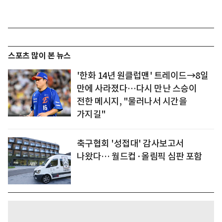
스포츠 많이 본 뉴스
'한화 14년 원클럽맨' 트레이드→8일
만에 사라졌다…다시 만난 스승이
전한 메시지, "물러나서 시간을
가지길"
축구협회 '성접대' 감사보고서
나왔다… 월드컵·올림픽 심판 포함