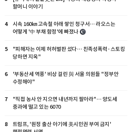
할머니 이야기
4
시속 160㎞ 고속철 아래 쌓인 청구서… 라오스는
어떻게 '中 부채 함정'에 빠졌나
5
"피해자는 이제 허허벌판 섰다… 친족성폭력·스토킹
당하면 지옥"
6
'부동산세 역풍' 비상 걸린 與 서울 의원들 "정부안
수정해야"
7
"직접 농사 안 지으면 내년까지 팔아라"… 양도세
중과에 떨고 있는 6070
8
트럼프, '원정 출산 아기에 美시민권 부여 금지'
행정명령 서명