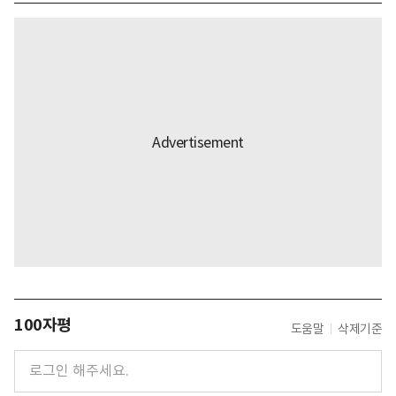
100자평
도움말
삭제기준