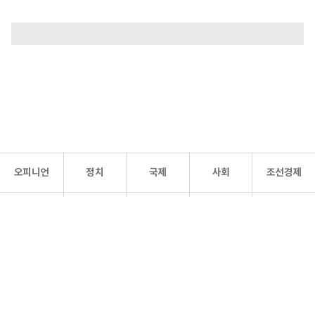
오피니언
정치
국제
사회
조선경제
문화·
조선
스포츠
건강
조선몰
연예
리더스
조선일보 공식 SNS