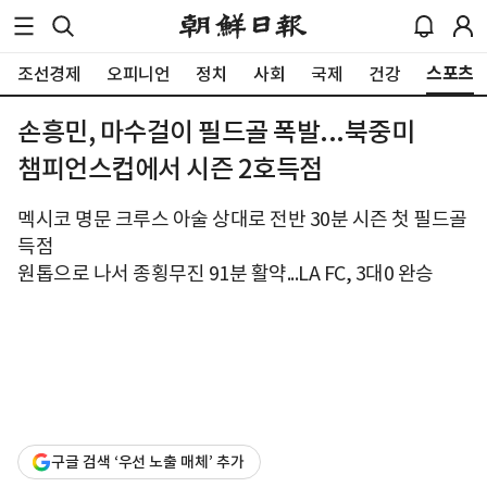
스포츠
조선경제
오피니언
정치
사회
국제
건강
손흥민, 마수걸이 필드골 폭발...북중미
챔피언스컵에서 시즌 2호득점
멕시코 명문 크루스 아술 상대로 전반 30분 시즌 첫 필드골
득점
원톱으로 나서 종횡무진 91분 활약...LA FC, 3대0 완승
구글 검색 ‘우선 노출 매체’ 추가