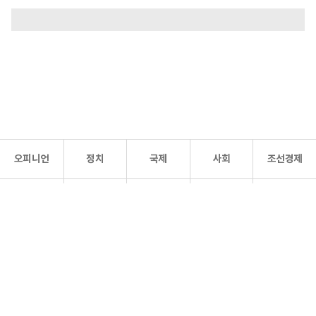
오피니언
정치
국제
사회
조선경제
문화·
조선
스포츠
건강
조선몰
연예
리더스
조선일보 공식 SNS
개인정보처리방침
사이트맵