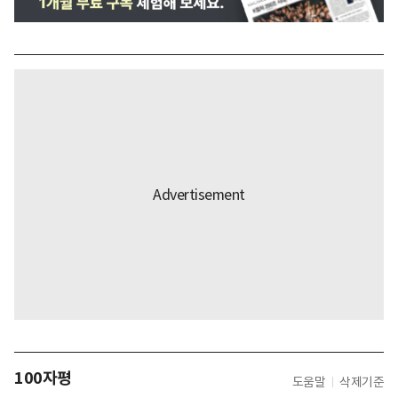
100자평
도움말
삭제기준