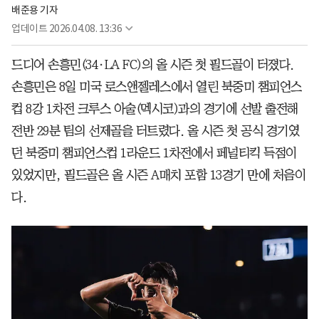
배준용 기자
업데이트
2026.04.08. 13:36
드디어 손흥민(34·LA FC)의 올 시즌 첫 필드골이 터졌다.
손흥민은 8일 미국 로스앤젤레스에서 열린 북중미 챔피언스
컵 8강 1차전 크루스 아술(멕시코)과의 경기에 선발 출전해
전반 29분 팀의 선제골을 터트렸다. 올 시즌 첫 공식 경기였
던 북중미 챔피언스컵 1라운드 1차전에서 페널티킥 득점이
있었지만, 필드골은 올 시즌 A매치 포함 13경기 만에 처음이
다.