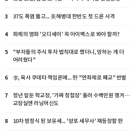
3
37도 폭염 뚫고... 美해병대 한반도 첫 드론 사격
4
화제의 영화 '오디세이' 꼭 아이맥스로 봐야 할까?
5
"부자들의 주식 투자 법칙대로 했더니, 망하는 게 더
어려웠다"
6
李, 육사 쿠데타 책임론에... 野 "연좌제로 폐교" 반발
7
정년 앞둔 학교장, '가짜 청첩장' 돌려 수백만원 챙겨…
교장실엔 러닝머신도
8
10차 방정식 된 보유세... '양포 세무사' 재등장할 판