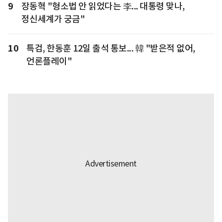
9
장동혁 "형소법 안 읽었다는 李... 대통령 맞나,
정신세계가 궁금"
10
특검, 한동훈 12일 출석 통보... 韓 "받은적 없어,
언론플레이"