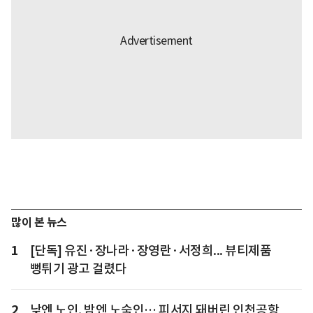
많이 본 뉴스
1
[단독] 유진·장나라·장영란·서정희... 뷰티제품
뻥튀기 광고 걸렸다
2
낮엔 노인, 밤엔 노숙인… 피서지 돼버린 인천공항