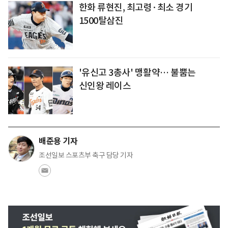
한화 류현진, 최고령·최소 경기
1500탈삼진
'유신고 3총사' 맹활약… 불뿜는
신인왕 레이스
배준용 기자
조선일보 스포츠부 축구 담당 기자