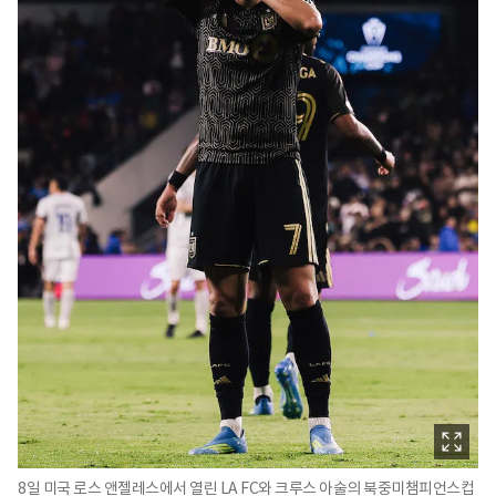
8일 미국 로스 앤젤레스에서 열린 LA FC와 크루스 아술의 북중미챔피언스컵