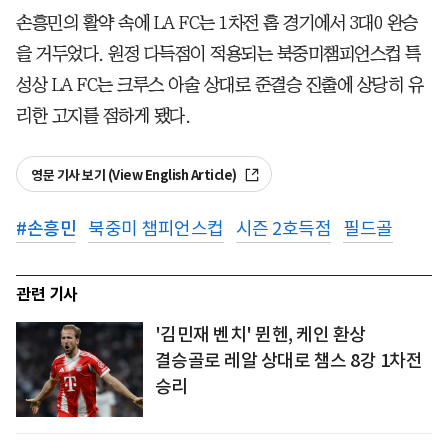
손흥민의 활약 속에 LA FC는 1차전 홈 경기에서 3대0 완승
을 거두었다. 원정 다득점이 적용되는 북중미챔피언스컵 특
성상 LA FC는 크루스 아술 상대로 준결승 진출에 상당히 유
리한 고지를 점하게 됐다.
영문 기사 보기 (View English Article)
#
손흥민
북중미 챔피언스컵
시즌 2호득점
필드골
관련 기사
'김민재 벤치' 뮌헨, 케인 환상
결승골로 레알 상대로 챔스 8강 1차전
승리