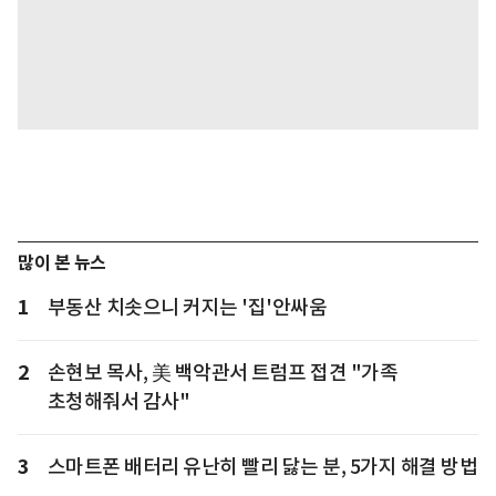
많이 본 뉴스
1
부동산 치솟으니 커지는 '집'안싸움
2
손현보 목사, 美 백악관서 트럼프 접견 "가족
초청해줘서 감사"
3
스마트폰 배터리 유난히 빨리 닳는 분, 5가지 해결 방법