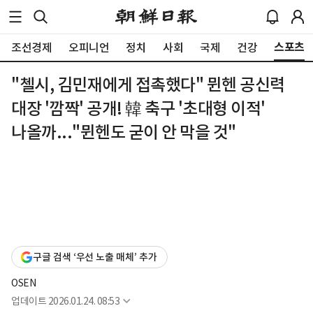
스포츠
조선경제
오피니언
정치
사회
국제
건강
"첼시, 김민재에게 접촉했다" 뮌헨 공신력
대장 '깜짝' 공개! 韓 축구 '초대형 이적'
나올까..."뮌헨도 굳이 안 막을 것"
구글 검색 ‘우선 노출 매체’ 추가
OSEN
업데이트
2026.01.24. 08:53