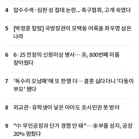
4
압수수색·심판 성 접대 논란... 축구협회, 고개 숙였다
5
[박정훈 칼럼] 국방장관이 모택동 어록을 좌우명 삼은
나라
6
6·25 전장의 신원미상 병사… 美, 800번째 이름
찾아줬다
7
'독수리 오남매'에 또 한명 더… 결혼 싫다더니 '다둥이
부모' 됐다
8
외교관·유학생이 낳은 아이도 美시민권 못 받아
9
"中 무인공장과 단가 경쟁 안 돼"… 車부품 성지, 공장
20% 멈췄다