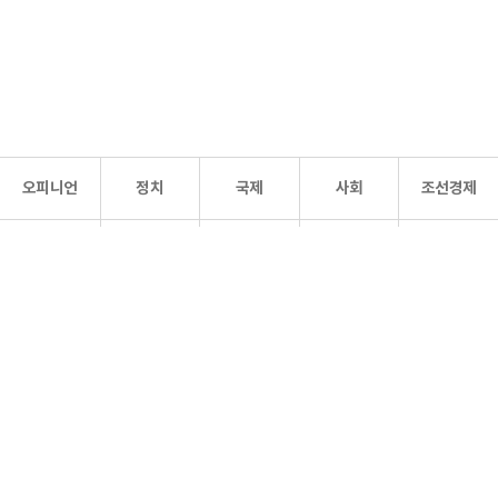
오피니언
정치
국제
사회
조선경제
문화·
조선
스포츠
건강
조선몰
연예
리더스
조선일보 공식 SNS
개인정보처리방침
사이트맵
Copyright 조선일보 All rights reserved. 무단 전재 및 재배포 금지.