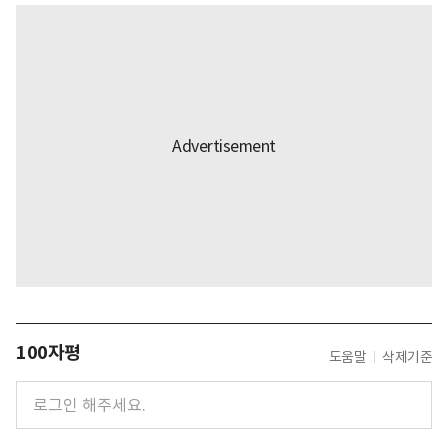
100자평
도움말
삭제기준