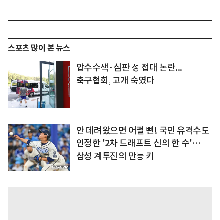
스포츠 많이 본 뉴스
압수수색·심판 성 접대 논란...
축구협회, 고개 숙였다
안 데려왔으면 어쩔 뻔! 국민 유격수도
인정한 '2차 드래프트 신의 한 수'…
삼성 계투진의 만능 키