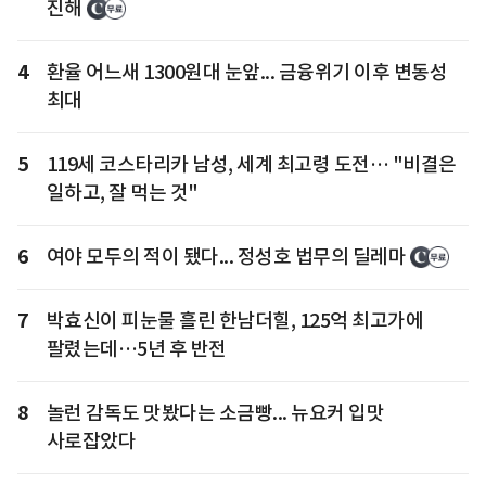
진해
4
환율 어느새 1300원대 눈앞... 금융위기 이후 변동성
최대
5
119세 코스타리카 남성, 세계 최고령 도전… "비결은
일하고, 잘 먹는 것"
6
여야 모두의 적이 됐다... 정성호 법무의 딜레마
7
박효신이 피눈물 흘린 한남더힐, 125억 최고가에
팔렸는데…5년 후 반전
8
놀런 감독도 맛봤다는 소금빵... 뉴요커 입맛
사로잡았다