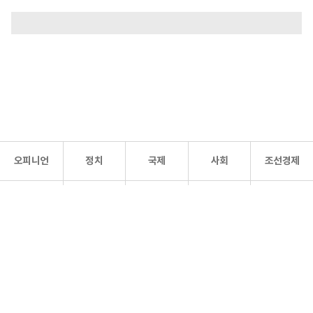
오피니언
정치
국제
사회
조선경제
문화·
조선
스포츠
건강
조선몰
연예
리더스
조선일보 공식 SNS
개인정보처리방침
사이트맵