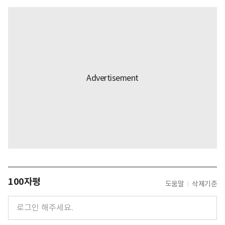
100자평
도움말
삭제기준