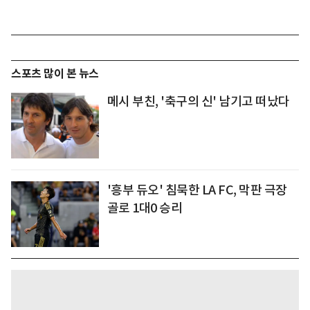
스포츠 많이 본 뉴스
메시 부친, '축구의 신' 남기고 떠났다
'흥부 듀오' 침묵한 LA FC, 막판 극장
골로 1대0 승리