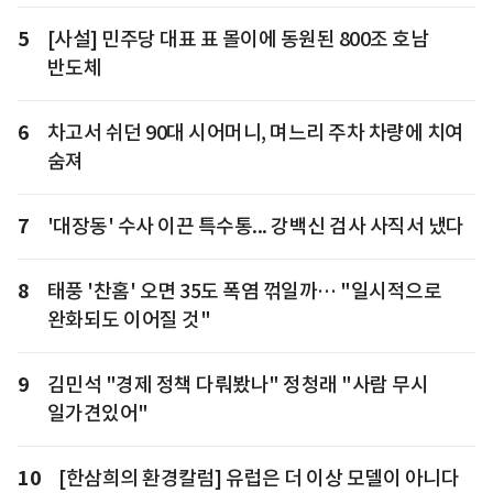
5
[사설] 민주당 대표 표 몰이에 동원된 800조 호남
반도체
6
차고서 쉬던 90대 시어머니, 며느리 주차 차량에 치여
숨져
7
'대장동' 수사 이끈 특수통... 강백신 검사 사직서 냈다
8
태풍 '찬홈' 오면 35도 폭염 꺾일까… "일시적으로
완화되도 이어질 것"
9
김민석 "경제 정책 다뤄봤나" 정청래 "사람 무시
일가견있어"
10
[한삼희의 환경칼럼] 유럽은 더 이상 모델이 아니다