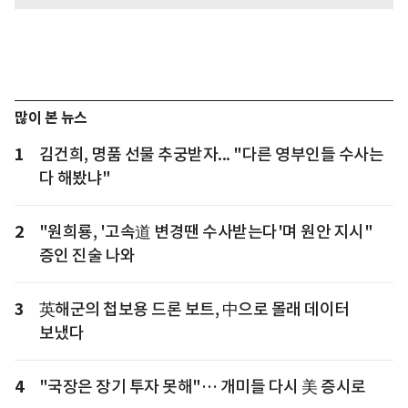
많이 본 뉴스
1
김건희, 명품 선물 추궁받자... "다른 영부인들 수사는
다 해봤냐"
2
"원희룡, '고속道 변경땐 수사받는다'며 원안 지시"
증인 진술 나와
3
英해군의 첩보용 드론 보트, 中으로 몰래 데이터
보냈다
4
"국장은 장기 투자 못해"… 개미들 다시 美 증시로