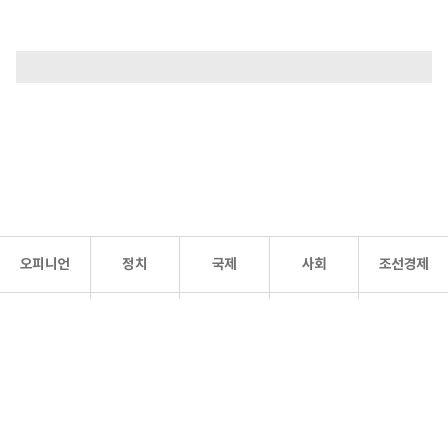
오피니언
정치
국제
사회
조선경제
문화·
조선
스포츠
건강
조선몰
연예
리더스
조선일보 공식 SNS