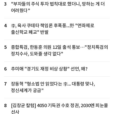
3
"부자들의 주식 투자 법칙대로 했더니, 망하는 게 더
어려웠다"
4
李, 육사 쿠데타 책임론 후폭풍...野 "연좌제로
출신학교 폐교" 반발
5
종합특검, 한동훈 의원 12일 출석 통보…"정치특검의
정치수사, 도와줄 생각 없다"
6
추미애 "경기도 재정 비상 상황" 선언, 왜?
7
장동혁 "형소법 안 읽었다는 李... 대통령 맞나,
정신세계가 궁금"
8
[김창균 칼럼] 4050 기득권 수호 정권, 2030엔 피눈물
선사