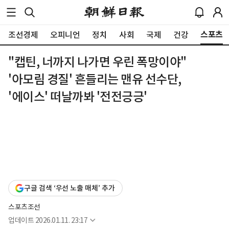
스포츠
조선경제
오피니언
정치
사회
국제
건강
"캡틴, 너까지 나가면 우린 폭망이야"
'아모림 경질' 흔들리는 맨유 선수단,
'에이스' 떠날까봐 '전전긍긍'
구글 검색 ‘우선 노출 매체’ 추가
스포츠조선
업데이트
2026.01.11. 23:17