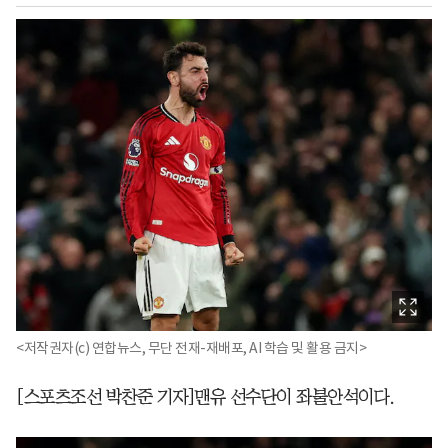
<저작권자(c) 연합뉴스, 무단 전재-재배포, AI 학습 및 활용 금지>
[스포츠조선 박찬준 기자]맨유 선수단이 좌불안석이다.