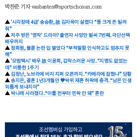
박찬준 기자 vanbasten@sportschosun.com
▲
'시각장애 4급' 송승환, 故 김자옥이 살렸다 “통 크게 돈 빌려
줘”
▲
저주 받은 ‘명작’ 드라마? 출연자 사망만 벌써 7번째..극단선택
배우까지
▲
정희원, 불륜 논란 입 열었다 “부적절함 인식하고도 멈추지 못
해”
▲
'모범택시' 배우 故 이윤희, 갑작스러운 사망..“지병도 없었는
데” 비통한 1주기
▲
김정난, 노브라에 바지 지퍼 오픈까지..“카메라에 잡혔냐” 당황
▲
송지은, 결혼 1년3개월만 ♥박위 재혼 허락에 충격..“남은 인생
외롭게 보내지마”
▲
박나래 사라졌다..“이틀 전부터 연락 안 돼” 혼란