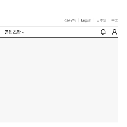
신문구독
|
English
|
日本語
|
中文
콘텐츠판