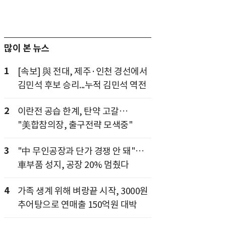
많이 본 뉴스
1
[속보] 與 전대, 제주·인천 경선에서
김민석 후보 승리...누적 김민석 역전
2
이란전 공습 한계, 탄약 고갈…
"美합참의장, 출구전략 모색중"
3
"中 무인공장과 단가 경쟁 안 돼"…
車부품 성지, 공장 20% 멈췄다
4
가족 생계 위해 벼랑끝 시작, 3000원
추어탕으로 연매출 150억원 대박