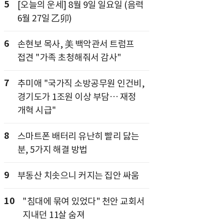
5
[오늘의 운세] 8월 9일 일요일 (음력
6월 27일 乙卯)
6
손현보 목사, 美 백악관서 트럼프
접견 "가족 초청해줘서 감사"
7
추미애 "국가직 소방공무원 인건비,
경기도가 1조원 이상 부담… 재정
개혁 시급"
8
스마트폰 배터리 유난히 빨리 닳는
분, 5가지 해결 방법
9
부동산 치솟으니 커지는 집안 싸움
10
"침대에 묶여 있었다" 천안 교회서
지내던 11살 숨져