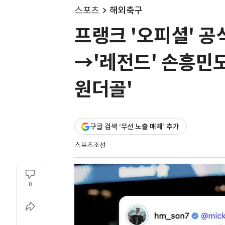
스포츠
해외축구
프랭크 '오피셜' 공
→'레전드' 손흥민도
원더골'
구글 검색 ‘우선 노출 매체’ 추가
스포츠조선
0