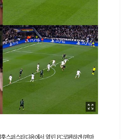
트넘홋스퍼스타디움에서 열린 FC코펜하겐(덴마