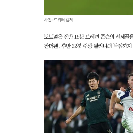
사진=트위터 캡처
토트넘은 전반 19분 브레넌 존슨의 선제골을
판더펜, 후반 22분 주앙 팔리냐의 득점까