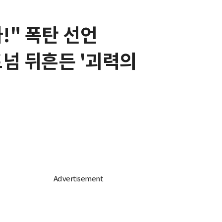
!" 폭탄 선언
트넘 뒤흔든 '괴력의