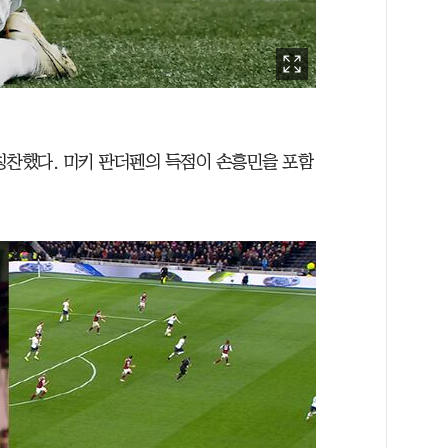
칭찬했다. 미키 판더펜의 득점이 손흥민을 포함