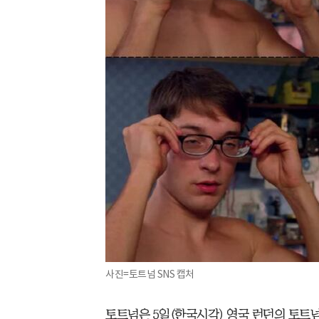
사진=토트넘 SNS 캡처
토트넘은 5일(한국시각) 영국 런던의 토