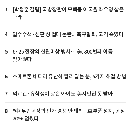
3
[박정훈 칼럼] 국방장관이 모택동 어록을 좌우명 삼은
나라
4
압수수색·심판 성 접대 논란... 축구협회, 고개 숙였다
5
6·25 전장의 신원미상 병사… 美, 800번째 이름
찾아줬다
6
스마트폰 배터리 유난히 빨리 닳는 분, 5가지 해결 방법
7
외교관·유학생이 낳은 아이도 美시민권 못 받아
8
"中 무인공장과 단가 경쟁 안 돼"… 車부품 성지, 공장
20% 멈췄다