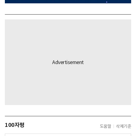
100자평
도움말
삭제기준