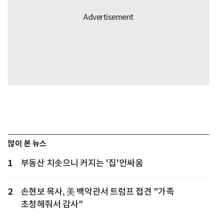
많이 본 뉴스
1
부동산 치솟으니 커지는 '집'안싸움
2
손현보 목사, 美 백악관서 트럼프 접견 "가족
초청해줘서 감사"