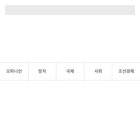
오피니언
정치
국제
사회
조선경제
문화·
조선
스포츠
건강
조선몰
연예
리더스
조선일보 공식 SNS
개인정보처리방침
사이트맵