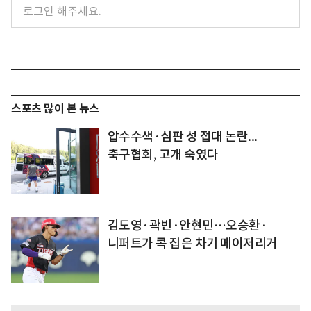
스포츠 많이 본 뉴스
압수수색·심판 성 접대 논란...
축구협회, 고개 숙였다
김도영·곽빈·안현민…오승환·
니퍼트가 콕 집은 차기 메이저리거