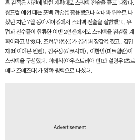
홍 감독은 사전에 밝힌 계획대로 스리백 전술을 들고 나왔다.
월드컵 예선 때는 포백 전술을 활용했으나 국내파 위주로 나
섰던 지난 7월 동아시아컵에서 스리백 전술을 실험했고, 유
럽파 선수들이 합류한 이번 2연전에서도 스리백을 점검할 계
획이라고 밝혔다. 조현우(울산)가 골키퍼 장갑을 꼈고, 김민
재(바이에른 뮌헨), 김주성(히로시마), 이한범(미트윌란)이
스리백을 구성했다. 이태석(아우스트리아 빈)과 설영우(츠르
베나 즈베즈다)가 양쪽 윙백으로 나섰다.