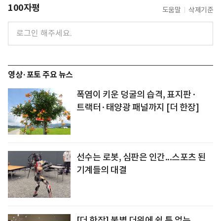
100자평
도움말
삭제기준
영상·포토 주요 뉴스
폭염이 키운 덩굴의 습격, 표지판·
트랙터·태양광 패널까지 [더 한장]
선수는 로봇, 심판은 인간...스포츠 된
기계들의 대결
[더 한장] 불볕 더위에 쉴 틈 없는