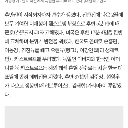
이동경이 7일 미국전에서 득점한 후 기뻐하고 있다. /대한축구협회
후반전이 시작되자마자 변수가 생겼다. 전반전에 나온 2골에
모두 기여한 이재성이 햄스트링 부상으로 후반 5분 만에 배
준호(스토크시티)와 교체됐다. 미국은 후반 17분 4명을 한번
에 교체하며 분위기 반전을 꾀했다. 한국도 곧바로 손흥민,
이동경, 김진규를 빼고 오현규(헹크), 이강인(파리 생제르
맹), 카스트로프를 투입했다. 독일인 아버지와 한국인 어머
니를 둔 카스트로프는 해외 태생 혼혈 선수로는 처음 한국 대
표팀에 뽑혀 데뷔전을 치렀다. 후반 37분엔 김주성, 설영우
가 나오고 정상빈(세인트루이스), 김태현(가시마)이 투입됐
다.