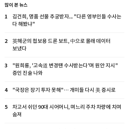
많이 본 뉴스
1
김건희, 명품 선물 추궁받자... "다른 영부인들 수사는
다 해봤냐"
2
英해군의 첩보용 드론 보트, 中으로 몰래 데이터
보냈다
3
"원희룡, '고속道 변경땐 수사받는다'며 원안 지시"
증인 진술 나와
4
"국장은 장기 투자 못해"… 개미들 다시 美 증시로
5
차고서 쉬던 90대 시어머니, 며느리 주차 차량에 치여
숨져