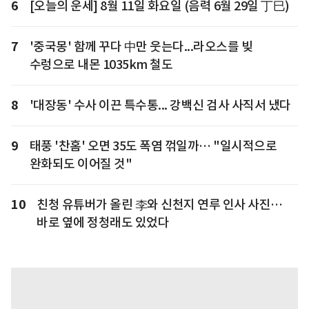
6
[오늘의 운세] 8월 11일 화요일 (음력 6월 29일 丁巳)
7
'중국몽' 함께 꾸다 中만 웃는다...라오스를 빚
수렁으로 내몬 1035km 철도
8
'대장동' 수사 이끈 특수통... 강백신 검사 사직서 냈다
9
태풍 '찬홈' 오면 35도 폭염 꺾일까… "일시적으로
완화되도 이어질 것"
10
친청 유튜버가 올린 李와 신천지 연루 인사 사진…
바로 옆에 정청래도 있었다