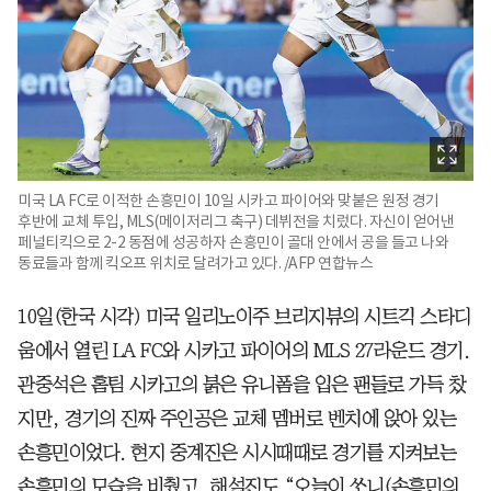
미국 LA FC로 이적한 손흥민이 10일 시카고 파이어와 맞붙은 원정 경기
후반에 교체 투입, MLS(메이저리그 축구) 데뷔전을 치렀다. 자신이 얻어낸
페널티킥으로 2-2 동점에 성공하자 손흥민이 골대 안에서 공을 들고 나와
동료들과 함께 킥오프 위치로 달려가고 있다. /AFP 연합뉴스
10일(한국 시각) 미국 일리노이주 브리지뷰의 시트긱 스타디
움에서 열린 LA FC와 시카고 파이어의 MLS 27라운드 경기.
관중석은 홈팀 시카고의 붉은 유니폼을 입은 팬들로 가득 찼
지만, 경기의 진짜 주인공은 교체 멤버로 벤치에 앉아 있는
손흥민이었다. 현지 중계진은 시시때때로 경기를 지켜보는
손흥민의 모습을 비췄고, 해설진도 “오늘이 쏘니(손흥민의