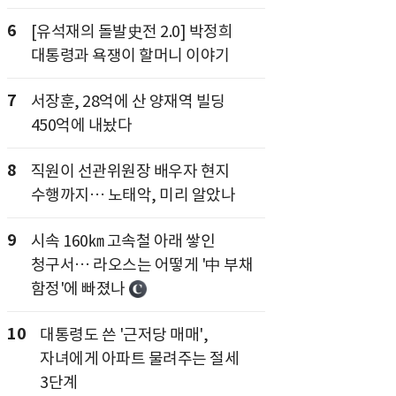
6
[유석재의 돌발史전 2.0] 박정희
대통령과 욕쟁이 할머니 이야기
7
서장훈, 28억에 산 양재역 빌딩
450억에 내놨다
8
직원이 선관위원장 배우자 현지
수행까지… 노태악, 미리 알았나
9
시속 160㎞ 고속철 아래 쌓인
청구서… 라오스는 어떻게 '中 부채
함정'에 빠졌나
10
대통령도 쓴 '근저당 매매',
자녀에게 아파트 물려주는 절세
3단계