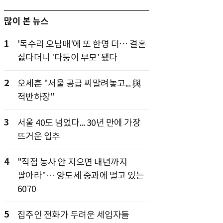
많이 본 뉴스
1
'독수리 오남매'에 또 한명 더… 결혼
싫다더니 '다둥이 부모' 됐다
2
오세훈 "서울 공급 씨말려놓고... 與
적반하장"
3
서울 40도 넘었다... 30년 만에 가장
뜨거운 입추
4
"직접 농사 안 지으면 내년까지
팔아라"… 양도세 중과에 떨고 있는
6070
5
집주인 전화가 두려운 세입자들