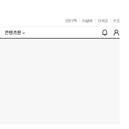
신문구독
|
English
|
日本語
|
中文
콘텐츠판