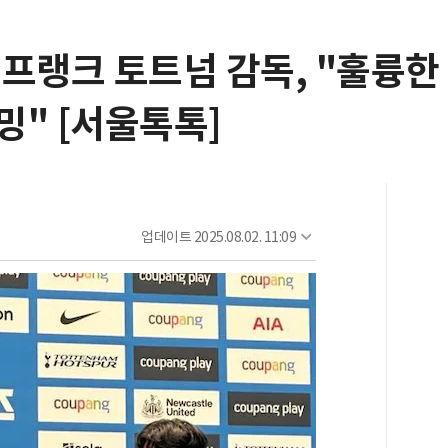
프랭크 토트넘 감독, "훌륭한
밍" [서울톡톡]
업데이트
2025.08.02. 11:09