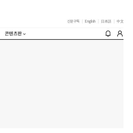
신문구독
|
English
|
日本語
|
中文
콘텐츠판