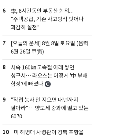
6
李, 6시간동안 부동산 회의...
"주택공급, 기존 사고방식 벗어나
과감히 실천"
7
[오늘의 운세] 8월 8일 토요일 (음력
6월 26일 甲寅)
8
시속 160㎞ 고속철 아래 쌓인
청구서… 라오스는 어떻게 '中 부채
함정'에 빠졌나
9
"직접 농사 안 지으면 내년까지
팔아라"… 양도세 중과에 떨고 있는
6070
10
미 해병대 사령관이 경북 포항을