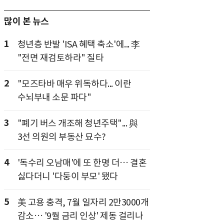
많이 본 뉴스
1
청년층 반발 'ISA 혜택 축소'에... 李
"전면 재검토하라" 질타
2
"모즈타바 매우 위독하다... 이란
수뇌부내 소문 파다"
3
"폐기 버스 개조해 청년주택"... 與
3선 의원의 부동산 묘수?
4
'독수리 오남매'에 또 한명 더… 결혼
싫다더니 '다둥이 부모' 됐다
5
美 고용 충격, 7월 일자리 2만3000개
감소… '9월 금리 인상' 제동 걸리나