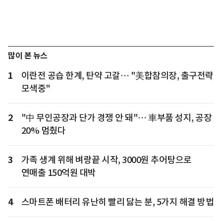
많이 본 뉴스
1
이란전 공습 한계, 탄약 고갈… "美합참의장, 출구전략
모색중"
2
"中 무인공장과 단가 경쟁 안 돼"… 車부품 성지, 공장
20% 멈췄다
3
가족 생계 위해 벼랑끝 시작, 3000원 추어탕으로
연매출 150억원 대박
4
스마트폰 배터리 유난히 빨리 닳는 분, 5가지 해결 방법