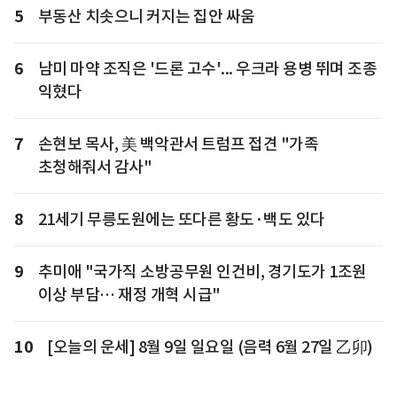
5
부동산 치솟으니 커지는 집안 싸움
6
남미 마약 조직은 '드론 고수'... 우크라 용병 뛰며 조종
익혔다
7
손현보 목사, 美 백악관서 트럼프 접견 "가족
초청해줘서 감사"
8
21세기 무릉도원에는 또다른 황도·백도 있다
9
추미애 "국가직 소방공무원 인건비, 경기도가 1조원
이상 부담… 재정 개혁 시급"
10
[오늘의 운세] 8월 9일 일요일 (음력 6월 27일 乙卯)