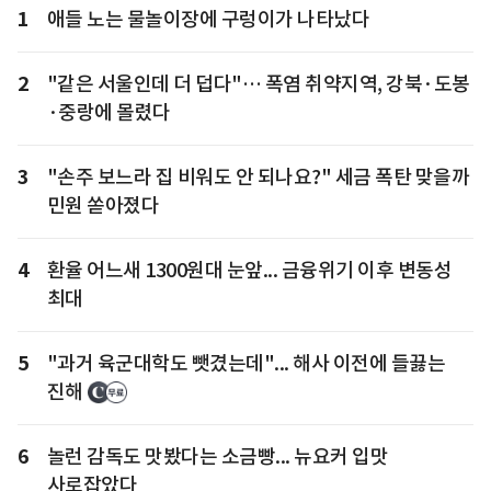
1
애들 노는 물놀이장에 구렁이가 나타났다
2
"같은 서울인데 더 덥다"… 폭염 취약지역, 강북·도봉
·중랑에 몰렸다
3
"손주 보느라 집 비워도 안 되나요?" 세금 폭탄 맞을까
민원 쏟아졌다
4
환율 어느새 1300원대 눈앞... 금융위기 이후 변동성
최대
5
"과거 육군대학도 뺏겼는데"... 해사 이전에 들끓는
진해
6
놀런 감독도 맛봤다는 소금빵... 뉴요커 입맛
사로잡았다