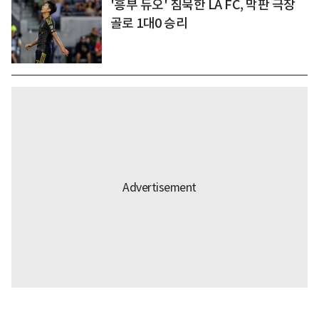
'흥부 듀오' 침묵한 LA FC, 막판 극장
골로 1대0 승리