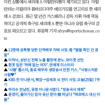
이런 상황에서 세리에 A 아탈란타행이 제기되고 있다. 아탈
란타는 이탈리아 롬바르디아주 베르가모를 연고지로 한 세리
에 A 강호다. 최근 몇 년간 가스페리니 감독 지휘 아래 역동
적이고 공격적 축구로 세리에 A 뿐만 아니라 유럽 축구의 강
호로 떠오르고 있다. 류동혁 기자 sfryu@sportschosun.co
m
▲
12명에 성폭행 당한 단역배우 자매 사망..母 “딸을 죽인 건 경
찰”
▲
이하늬, 상반신 전체 노출 촬영에 분노..보이콧 선언
▲
흰옷 입은 ‘하체 없는 여자’..연예계 미스터리
▲
‘사별’ 톱스타, 동료 배우와 생방송서 진한 키스..“사랑스러운
사람♥”
▲
KBS 전 아나운서, 폐암→암세포 뇌 전이 사망..오늘(25일) 7주
기
▲
하리수 전남친, 유명 아나운서였다..“방송국서 재회”
▲
윤영미, 돌아가신 엄마 유산 받아 韓 떠났다 “에르메스 대신 아
들”