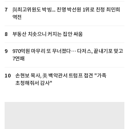
7
與최고위원도 박빙... 친명 박선원 1위로 친청 최민희
역전
8
부동산 치솟으니 커지는 집안 싸움
9
970억원 마무리 또 무너졌다… 다저스, 끝내기포 맞고
7연패
10
손현보 목사, 美 백악관서 트럼프 접견 "가족
초청해줘서 감사"