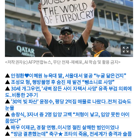
<저작권자(c) AFP연합뉴스, 무단 전재-재배포, AI 학습 및 활용 금지>
▲
안정환♥이혜원 뉴욕대 딸, 서울대서 열공 “누굴 닮은건지”
▲
조성모 형, 행방불명 후 숨진 채 발견 “뺑소니로 사망”
▲
30세 개그우먼, '새벽 잠든 사이 자택서 사망' 유족 부검 의뢰에
도..비통한 2주기
▲
'30억 빚 파산' 윤정수, 평당 2억집 매물로 나왔다..전처 김숙도
눈물
▲
송창식, 3자녀 중 2명 입양 고백 “처형이 낳고, 입양 못한 아이
품었다”
▲
배우 이재균, 경찰 연행..이시영 절친 살해한 범인이었나
▲
“방금 결혼했는데” 축구★ 조타의 죽음, 전세계가 충격과 슬픔