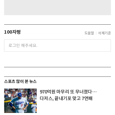
100자평
도움말
삭제기준
스포츠 많이 본 뉴스
970억원 마무리 또 무너졌다…
다저스, 끝내기포 맞고 7연패