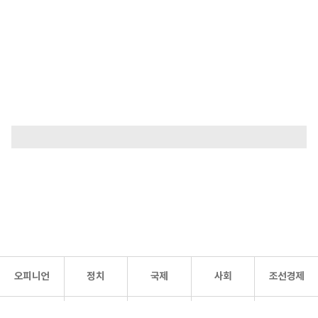
오피니언
정치
국제
사회
조선경제
문화·
조선
스포츠
건강
조선몰