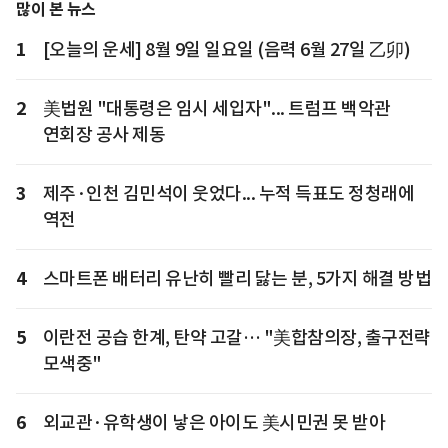
많이 본 뉴스
1
[오늘의 운세] 8월 9일 일요일 (음력 6월 27일 乙卯)
2
美법원 "대통령은 임시 세입자"... 트럼프 백악관
연회장 공사 제동
3
제주·인천 김민석이 웃었다... 누적 득표도 정청래에
역전
4
스마트폰 배터리 유난히 빨리 닳는 분, 5가지 해결 방법
5
이란전 공습 한계, 탄약 고갈… "美합참의장, 출구전략
모색중"
6
외교관·유학생이 낳은 아이도 美시민권 못 받아