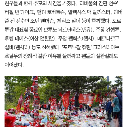
친구들과 함께 추모의 시간을 가졌다. '리버풀의 간판 선수'
버질 반 다이크, 앤디 로버트슨, 알렉시스 맥 알리스터, 리버
풀 전 선수인 조던 헨더슨, 제임스 밀너 등이 함께했다. 포르
투갈 대표팀 동료인 브루노 페르난데스(맨유), 주앙 칸셀루,
후벵 네베스(이상 알힐랄), 주앙 펠릭스(첼시), 베르나르두
실바(맨시티) 등도 참석했다. '포르투갈 캡틴' 크리스티아누
호날두의 장례식 불참 이유를 둘러싸고 팬들의 설왕설래도
이어졌다.