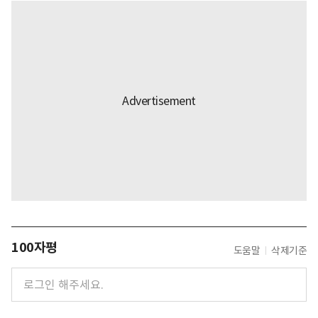
100자평
도움말
삭제기준