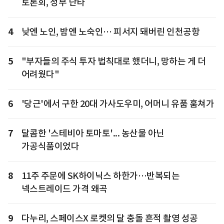
토론회, 정부 난타
4
낮엔 노인, 밤엔 노숙인… 피서지 돼버린 인천공항
5
"부자들의 주식 투자 법칙대로 했더니, 망하는 게 더
어려웠다"
6
'당근'에서 구한 20대 가사도우미, 어머니 유품 훔쳐가
7
달콤한 '스테비아 토마토'... 농산물 아닌
가공식품이었다
8
11주 주문에 SK하이닉스 하한가…반복되는
넥스트레이드 가격 왜곡
9
다누리, 스페이스X 로켓의 달 충돌 흔적 촬영 성공