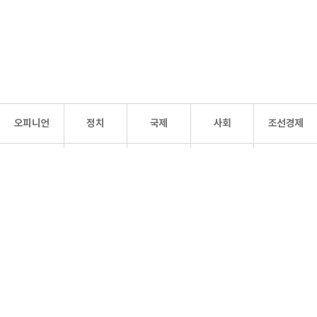
오피니언
정치
국제
사회
조선경제
문화·
조선
스포츠
건강
조선몰
연예
리더스
조선일보 공식 SNS
개인정보처리방침
사이트맵
Copyright 조선일보 All rights reserved. 무단 전재 및 재배포 금지.