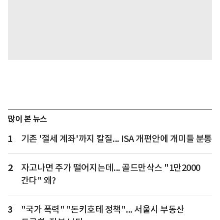
많이 본 뉴스
1
기존 '절세 계좌'까지 칼질... ISA 개편안에 개미들 분통
2
자고나면 주가 떨어지는데... 골드만삭스 "1만2000
간다" 왜?
3
"국가 폭력" "돈키호테 정책"... 서울시 부동산