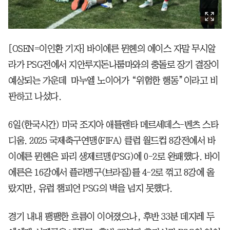
[OSEN=이인환 기자] 바이에른 뮌헨의 에이스 자말 무시알
라가 PSG전에서 지안루지돈나룸마와의 충돌로 장기 결장이
예상되는 가운데 마누엘 노이어가 “위험한 행동”이라고 비
판하고 나섰다.
6일(한국시간) 미국 조지아 애틀랜타 메르세데스-벤츠 스타
디움. 2025 국제축구연맹(FIFA) 클럽 월드컵 8강전에서 바
이에른 뮌헨은 파리 생제르맹(PSG)에 0-2로 완패했다. 바이
에른은 16강에서 플라멩구(브라질)를 4-2로 꺾고 8강에 올
랐지만, 유럽 챔피언 PSG의 벽을 넘지 못했다.
경기 내내 팽팽한 흐름이 이어졌으나, 후반 33분 데지레 두