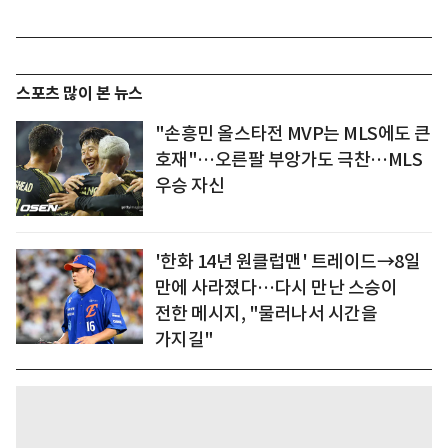
스포츠 많이 본 뉴스
"손흥민 올스타전 MVP는 MLS에도 큰
호재"…오른팔 부앙가도 극찬…MLS
우승 자신
'한화 14년 원클럽맨' 트레이드→8일
만에 사라졌다…다시 만난 스승이
전한 메시지, "물러나서 시간을
가지길"