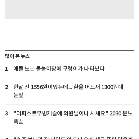
많이 본 뉴스
1
애들 노는 물놀이장에 구렁이가 나타났다
2
한달 전 1556원이었는데... 환율 어느새 1300원대
눈앞
3
"더퍼스트무빙캐슬에 의원님이나 사세요" 2030 분노
폭발