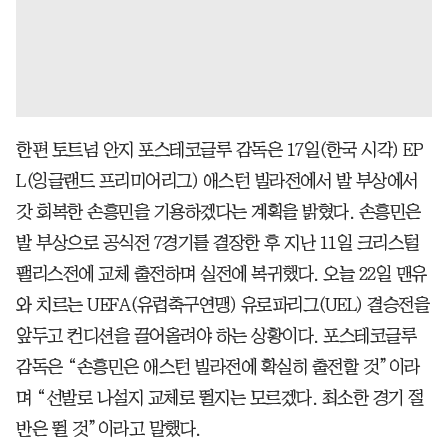
한편 토트넘 안지 포스테코글루 감독은 17일(한국 시각) EP
L(잉글랜드 프리미어리그) 애스턴 빌라전에서 발 부상에서
갓 회복한 손흥민을 기용하겠다는 계획을 밝혔다. 손흥민은
발 부상으로 공식전 7경기를 결장한 후 지난 11일 크리스털
팰리스전에 교체 출전하며 실전에 복귀했다. 오늘 22일 맨유
와 치르는 UEFA(유럽축구연맹) 유로파리그(UEL) 결승전을
앞두고 컨디션을 끌어올려야 하는 상황이다. 포스테코글루
감독은 “손흥민은 애스턴 빌라전에 확실히 출전할 것”이라
며 “선발로 나설지 교체로 뛸지는 모르겠다. 최소한 경기 절
반은 뛸 것”이라고 말했다.