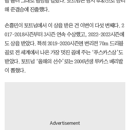
을 올려 그대로 골망을 갈랐다. 토트넘은 당시 4대3으로 승리
해 준결승에 진출했다.
손흥민이 토트넘에서 이 상을 받은 건 이번이 다섯 번째다. 2
017-2018시즌부터 3시즌 연속 수상했고, 2022-2023시즌에
도 상을 받았다. 특히 2019-2020시즌엔 번리전 70m 드리블
골로 전 세계에서 나온 가장 멋진 골에 주는 ‘푸스카스상’도
받았다. 토트넘 ‘올해의 선수’로는 2006년생 루카스 베리발
이 뽑혔다.