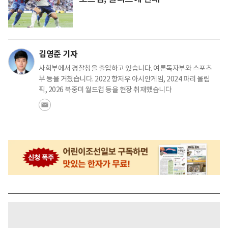
김영준 기자
사회부에서 경찰청을 출입하고 있습니다. 여론독자부와 스포츠
부 등을 거쳤습니다. 2022 항저우 아시안게임, 2024 파리 올림
픽, 2026 북중미 월드컵 등을 현장 취재했습니다