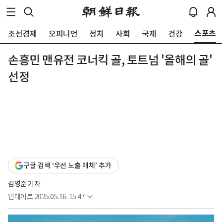
스포츠
조선경제
오피니언
정치
사회
국제
건강
손흥민 맨유전 코너킥 골, 토트넘 '올해의 골'
선정
구글 검색 ‘우선 노출 매체’ 추가
김영준 기자
업데이트
2025.05.16. 15:47