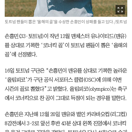
토트넘 팬들이 뽑은 '올해의 골'을 수상한 손흥민이 상패를 들고 있다. /토트넘
손흥민(33·토트넘)이 작년 12월 맨체스터 유나이티드(맨유)
를 상대로 기록한 ‘코너킥 골’이 토트넘 팬들이 뽑은 ‘올해의
골’에 선정됐다.
16일 토트넘 구단은 “손흥민이 맨유를 상대로 기록한 놀라운
‘올림피코’가 구단 공식 서포터스 클럽(OSC)에 의해 이번
시즌의 골로 뽑혔다”고 밝혔다. 올림피코(olympico)는 축구
에서 코너킥으로 찬 공이 그대로 득점이 되는 경우를 말한다.
손흥민은 지난해 12월 20일 맨유와 벌인 카라바오컵(리그컵)
8강전에서 3-2로 앞선 후반 43분 상대 왼쪽 진영에서 코너킥