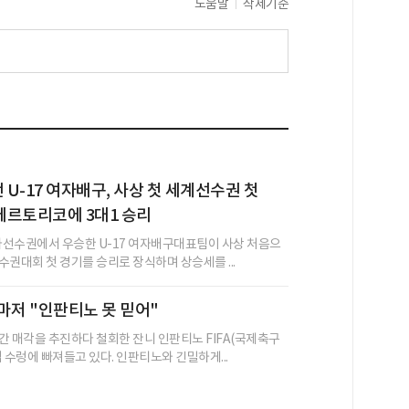
도움말
삭제기준
U-17 여자배구, 사상 첫 세계선수권 첫
에르토리코에 3대1 승리
시아선수권에서 우승한 U-17 여자배구대표팀이 사상 처음으
수권대회 첫 경기를 승리로 장식하며 상승세를 ...
마저 "인판티노 못 믿어"
간 매각을 추진하다 철회한 잔니 인판티노 FIFA(국제축구
 수렁에 빠져들고 있다. 인판티노와 긴밀하게...