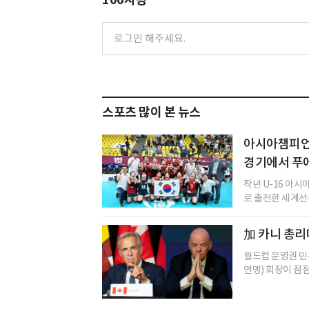
스포츠 많이 본 뉴스
아시아챔피언 
경기에서 푸
작년 U-16 아
로 출전한 세계선
加 카니 총리
월드컵 운영권 민
연맹) 회장이 점점