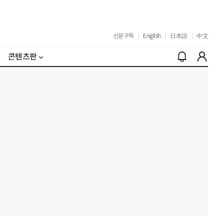
신문구독
|
English
|
日本語
|
中文
콘텐츠판