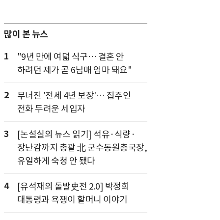
많이 본 뉴스
1
"9년 만에 여덟 식구… 결혼 안
하려던 제가 곧 6남매 엄마 돼요"
2
무너진 '전세 4년 보장'… 집주인
전화 두려운 세입자
3
[논설실의 뉴스 읽기] 석유·식량·
장난감까지 총괄 北 군수동원총국장,
유일하게 숙청 안 됐다
4
[유석재의 돌발史전 2.0] 박정희
대통령과 욕쟁이 할머니 이야기