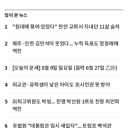
많이 본 뉴스
1
"침대에 묶여 있었다" 천안 교회서 지내던 11살 숨져
2
제주·인천 김민석이 웃었다... 누적 득표도 정청래에
역전
3
[오늘의 운세] 8월 9일 일요일 (음력 6월 27일 乙卯)
4
외교관·유학생이 낳은 아이도 美시민권 못 받아
5
與최고위원도 박빙... 친명 박선원 1위로 친청 최민희
역전
6
美법원 "대통령은 임시 세입자"... 트럼프 백악관