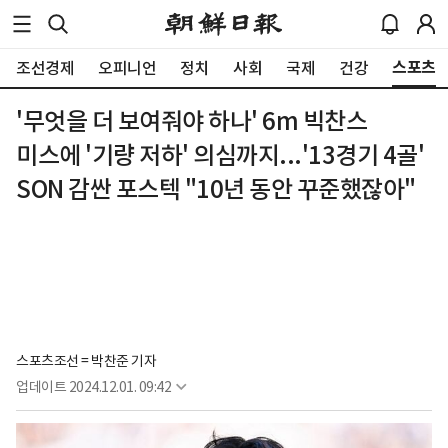
스포츠
조선경제
오피니언
정치
사회
국제
건강
'무엇을 더 보여줘야 하나' 6m 빅찬스
미스에 '기량 저하' 의심까지...'13경기 4골'
SON 감싼 포스텍 "10년 동안 꾸준했잖아"
스포츠조선 = 박찬준 기자
업데이트
2024.12.01. 09:42