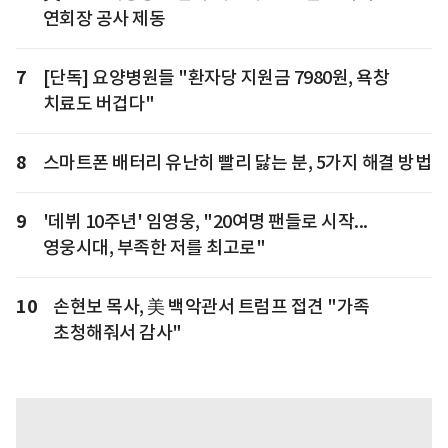
연회장 공사 제동
7
[단독] 요양병원들 "환자당 지원금 7980원, 욕창
치료도 버겁다"
8
스마트폰 배터리 유난히 빨리 닳는 분, 5가지 해결 방법
9
'데뷔 10주년' 임영웅, "20여명 팬들로 시작...
영웅시대, 부족한 저를 최고로"
10
손현보 목사, 美 백악관서 트럼프 접견 "가족
초청해줘서 감사"