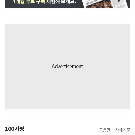
100자평
도움말
삭제기준