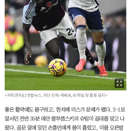
<저작권자(c) 연합뉴스, 무단 전재-재배포, AI 학습 및 활용 금지>
좋은 활약에도 불구하고, 한차례 미스가 문제가 됐다. 2-1로
앞서던 전반 35분 데얀 쿨루셉스키의 슈팅이 골대를 맞고 나
왔다. 골문 앞에 있던 손흥민에게 볼이 흘렀고, 이를 오른발