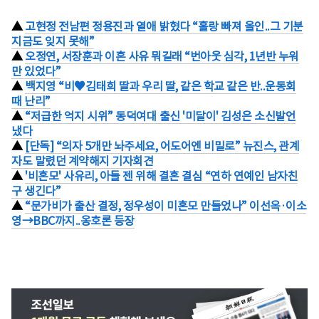
▲
고현정 전남편 정용진과 열애 밝혔다 “홀랑 빠져 올인..그 기분
지금도 잊지 못해”
▲
오정연, 서장훈과 이혼 사유 뭐길래 “번아웃 심각, 1년반 누워
만 있었다”
▲
백지영 “비♥김태희 딸과 우리 딸, 같은 학교 같은 반..운동회
때 난리”
▲
“저급한 억지 시위” 동덕여대 출신 '미달이' 김성은 소신발언
냈다
▲
[단독] “의자 5개만 놔주세요, 어도어엔 비밀로” 뉴진스, 관계
자도 말렸던 계약해지 기자회견
▲
'비혼모' 사유리, 아들 젠 위해 결혼 결심 “연하 연예인 남자친
구 생긴다”
▲
“문가비가 출산 결정, 정우성이 미혼모 만들었나” 이선옥·이소
영→BBC까지..옹호론 등장