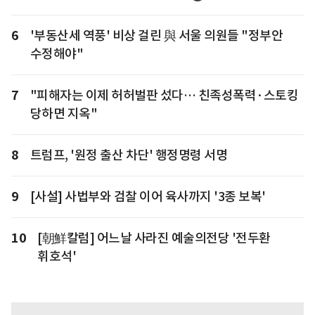
6
'부동산세 역풍' 비상 걸린 與 서울 의원들 "정부안
수정해야"
7
"피해자는 이제 허허벌판 섰다… 친족성폭력·스토킹
당하면 지옥"
8
트럼프, '원정 출산 차단' 행정명령 서명
9
[사설] 사법부와 검찰 이어 육사까지 '3종 보복'
10
[朝鮮칼럼] 어느날 사라진 예술의전당 '전두환
휘호석'