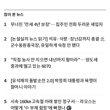
많이 본 뉴스
1
무너진 '전세 4년 보장'… 집주인 전화 두려운 세입자
2
[논설실의 뉴스 읽기] 석유·식량·장난감까지 총괄 北
군수동원총국장, 유일하게 숙청 안 됐다
3
"직접 농사 안 지으면 내년까지 팔아라"… 양도세
중과에 떨고 있는 6070
4
[유석재의 돌발史전 2.0] 박정희 대통령과 욕쟁이
할머니 이야기
5
시속 160㎞ 고속철 아래 쌓인 청구서… 라오스는
어떻게 '中 부채 함정'에 빠졌나