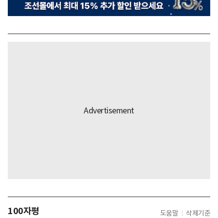
100자평
도움말
삭제기준