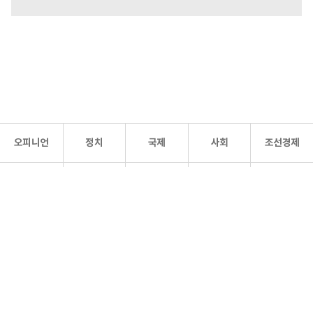
오피니언
정치
국제
사회
조선경제
문화·
조선
스포츠
건강
조선몰
연예
리더스
조선일보 공식 SNS
개인정보처리방침
사이트맵