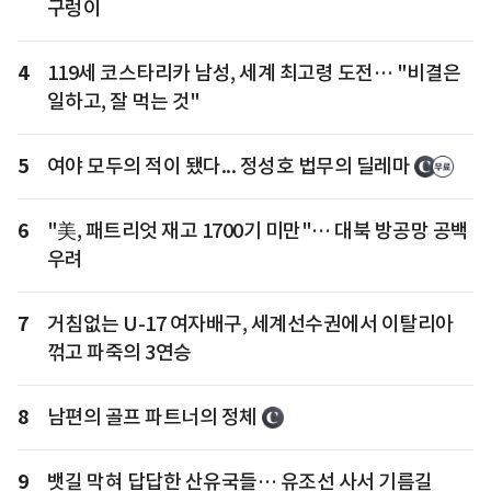
구렁이
4
119세 코스타리카 남성, 세계 최고령 도전… "비결은
일하고, 잘 먹는 것"
5
여야 모두의 적이 됐다... 정성호 법무의 딜레마
6
"美, 패트리엇 재고 1700기 미만"… 대북 방공망 공백
우려
7
거침없는 U-17 여자배구, 세계선수권에서 이탈리아
꺾고 파죽의 3연승
8
남편의 골프 파트너의 정체
9
뱃길 막혀 답답한 산유국들… 유조선 사서 기름길