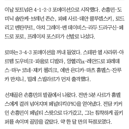
이날 토트넘은 4-1-2-3 포메이션으로 시작했다. 손흥민-도
미닉 솔란케-브레넌 존슨, 파페 사르-데얀 쿨루셉스키, 로드
리고 벤탄쿠르, 아치 그레이-벤 데이비스-라두 드라구신-페
드로 포로, 프레이저 포스터가 선발로 나섰다.
로마는 3-4-3 포메이션을 꺼내 들었다. 스테판 엘 샤라위-아
르템 도우비크-파울로 디발라, 앙헬리뇨-레안드로 파레데
스-마누 코네-제키 첼리크, 에반 은디카-마츠 훔멜스-잔루
카 만치니, 밀레 스빌라르가 먼저 출격했다.
선제골은 손흥민의 발끝에서 나왔다. 전반 5분 사르가 훔멜
스에게 걸려 넘어지며 페널티킥(PK)을 얻어냈다. 전담 키커
인 손흥민이 페널티 스팟으로 다가갔고, 그는 침착하게 골키
퍼를 속이며 골망을 갈랐다. 약 한 달 만의 득점포였다.