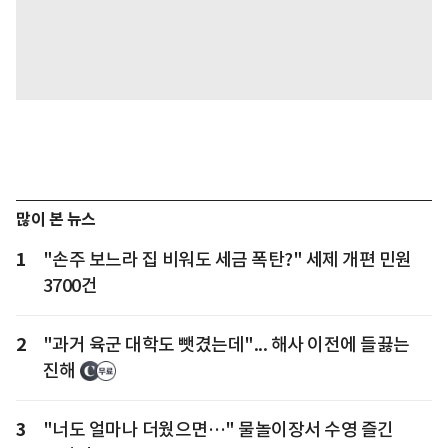
많이 본 뉴스
1
"손주 보느라 집 비워도 세금 폭탄?" 세제 개편 민원
3700건
2
"과거 육군 대학도 뺏겼는데"... 해사 이전에 들끓는
진해
3
"너도 얼마나 더웠으면…" 물놀이장서 수영 즐긴