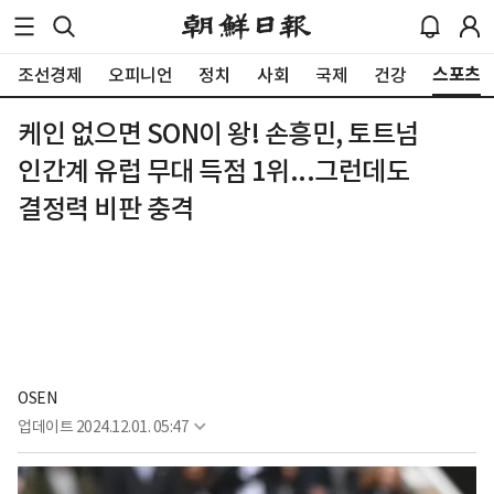
스포츠
조선경제
오피니언
정치
사회
국제
건강
케인 없으면 SON이 왕! 손흥민, 토트넘
인간계 유럽 무대 득점 1위...그런데도
결정력 비판 충격
OSEN
업데이트
2024.12.01. 05:47