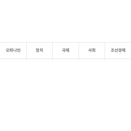
오피니언
정치
국제
사회
조선경제
문화·
조선
스포츠
건강
조선몰
연예
리더스
조선일보 공식 SNS
개인정보처리방침
사이트맵
Copyright 조선일보 All rights reserved. 무단 전재 및 재배포 금지.