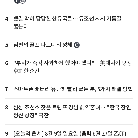
4
뱃길 막혀 답답한 산유국들… 유조선 사서 기름길
뚫는다
5
남편의 골프 파트너의 정체
6
"부시가 즉각 사과하게 했어야 했다"…美대사가 평생
후회한 순간
7
스마트폰 배터리 유난히 빨리 닳는 분, 5가지 해결 방법
8
삼성 조선소 찾은 트럼프 장남 前약혼녀… "한국 장인
정신 상징" 극찬
9
[오늘의 운세] 8월 9일 일요일 (음력 6월 27일 乙卯)