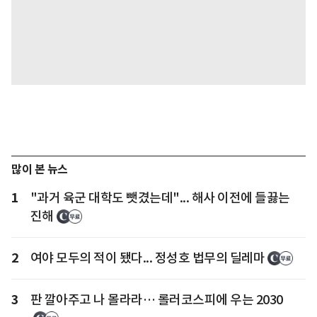
많이 본 뉴스
1
"과거 육군 대학도 뺏겼는데"... 해사 이전에 들끓는
진해
2
여야 모두의 적이 됐다... 정성호 법무의 딜레마
3
판 깔아주고 나 몰라라… 롤러코스피에 우는 2030