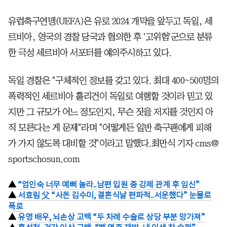
유럽축구연맹(UEFA)은 유로 2024 개막을 앞두고 독일, 세
르비아, 영국의 경찰 당국과 협의한 후 '고위험'군으로 분류
한 극성 세르비아 서포터를 예의주시하고 있다.
독일 경찰은 "구체적인 정보를 갖고 있다. 최대 400~500명의
폭력적인 세르비아 훌리건이 독일로 여행할 것이라 믿고 있
지만 그 규모가 어느 정도인지, 무슨 짓을 저지를 것인지 아
직 모른다는 게 문제"라며 "어떻게든 일반 축구팬에게 피해
가 가지 않도록 대비할 것"이라고 말했다.최만식 기자 cms@
sportschosun.com
▲
“엄인숙 너무 예뻐 놀라..남편 입원 중 강제 관계 후 임신”
▲
서효림 父 “사돈 김수미, 결혼식날 편파적..서운했다” 눈물로
폭로
▲
유명 배우, 뇌손상 고백 “두 차례 수술로 상당 부분 망가져”