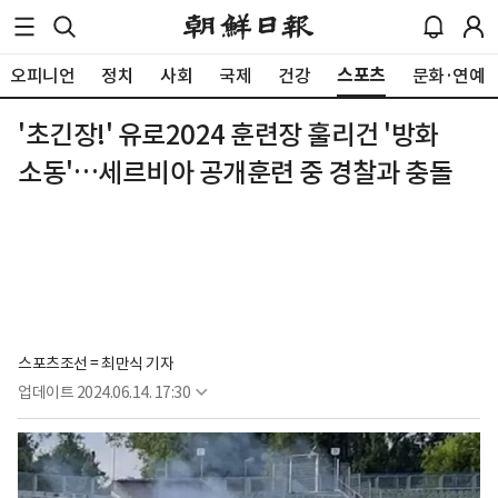
스포츠
오피니언
정치
사회
국제
건강
문화·연예
'초긴장!' 유로2024 훈련장 훌리건 '방화
소동'…세르비아 공개훈련 중 경찰과 충돌
스포츠조선 = 최만식 기자
업데이트
2024.06.14. 17:30