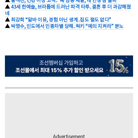
▲
홍석천, 건강 이상 고백..“폐 염증 재발, 내 인생 참 슬퍼”
▲
43세 한예슬, 브라톱에 드러난 파격 타투..결혼 후 더 과감해졌
네
▲
최강희 “알바 이유, 경험 아닌 생계..집도 절도 없다”
▲
박명수, 인도에서 인종차별 당해..럭키 “예의 지켜라” 분노