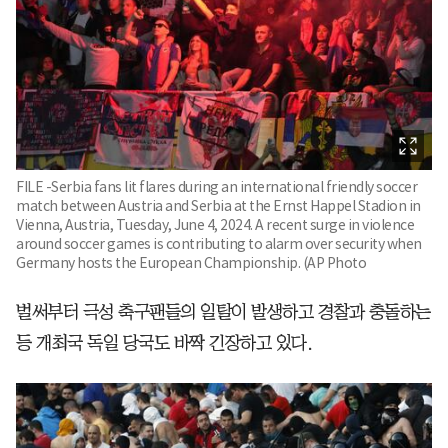
FILE -Serbia fans lit flares during an international friendly soccer
match between Austria and Serbia at the Ernst Happel Stadion in
Vienna, Austria, Tuesday, June 4, 2024. A recent surge in violence
around soccer games is contributing to alarm over security when
Germany hosts the European Championship. (AP Photo
벌써부터 극성 축구팬들의 일탈이 발생하고 경찰과 충돌하는
등 개최국 독일 당국도 바짝 긴장하고 있다.