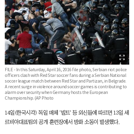
FILE - In this Saturday, April 16, 2016 file photo, Serbian riot police
officers clash with Red Star soccer fans during a Serbian National
soccer league match between Red Star and Partizan, in Belgrade.
A recent surge in violence around soccer games is contributing to
alarm over security when Germany hosts the European
Championship. (AP Photo
14일(한국시각) 독일 매체 '빌트' 등 외신들에 따르면 13일 세
르비아대표팀의 공개 훈련장에서 방화 소동이 발생했다.