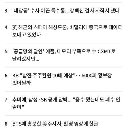
3
'대장동' 수사 이끈 특수통... 강백신 검사 사직서 냈다
4
英 해군의 스파이 해상드론, 비밀리에 중국으로 데이터
보내고 있었다
5
'공급망의 달인' 애플, 메모리 부족으로 中 CXMT로
달려갔지만...
6
KB "삼전 주주환원 10배 예상"… 6000피 횡보장
벗어날까
7
추미애, 삼성·SK 공개 압박... "용수 줬는데도 폐수 안
줄여"
8
BTS에 흥분한 美주지사, 환영 영상에 한글