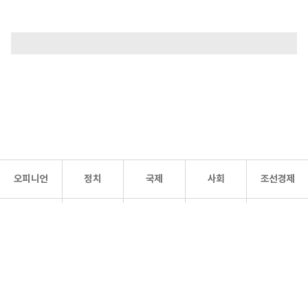
오피니언
정치
국제
사회
조선경제
문화·
조선
스포츠
건강
조선몰
연예
리더스
조선일보 공식 SNS