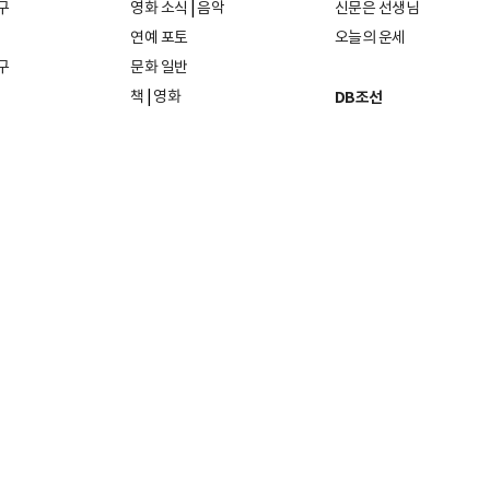
구
영화 소식
|
음악
신문은 선생님
연예 포토
오늘의 운세
구
문화 일반
책
|
영화
DB조선
음악
|
공연
지면 PDF보기
미술·전시
인물검색
포토
종교·학술
사진검색
방송·미디어
뉴스 라이브러리
건축·디자인
뉴스Q
패션·뷰티
뉴스레터
여행
|
음식·맛집
리빙
발행)일자: 2011년 07월 26일
발행인·편집인: 홍준호
및 재배포 금지.