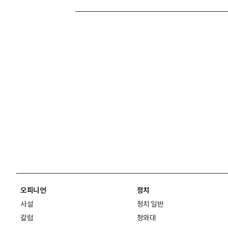
오피니언
정치
사설
정치 일반
칼럼
청와대