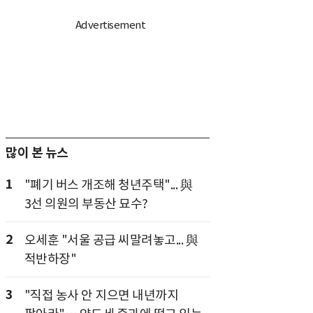
많이 본 뉴스
1
"폐기 버스 개조해 청년주택"... 與
3선 의원의 부동산 묘수?
2
오세훈 "서울 공급 씨말려놓고... 與
적반하장"
3
"직접 농사 안 지으면 내년까지