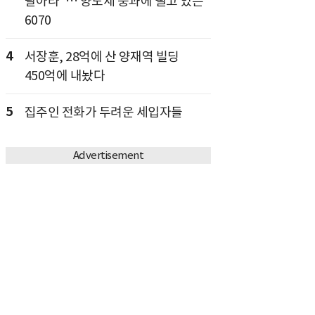
팔아라"… 양도세 중과에 떨고 있는
6070
4
서장훈, 28억에 산 양재역 빌딩
450억에 내놨다
5
집주인 전화가 두려운 세입자들