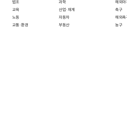
법조
과학
해외야
교육
산업·재계
축구
노동
자동차
해외축
교통·환경
부동산
농구
복지·의료
생활경제
배구
취업
중기·벤처
골프
피플
스타트업 취중잡담
스포츠
부음·인사
경제 일반
아무튼, 주말
머니
건강
전국
증권·금융
조선몰
국제경제
재테크
0 | 대표번호 02)724-5114
인터넷신문등록번호: 서울 아 01718
등록(
책(책임자: 나민수)
Copyright 조선일보 All rights reserved. 무단 전재 