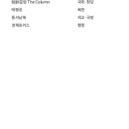
朝鮮칼럼 The Column
국회·정당
태평로
북한
동서남북
외교·국방
경제포커스
행정
만물상
에스프레소
국제
데스크에서
국제 일반
기자의 시각
미국
특파원 칼럼
중국
|
일본
기자수첩
아시아
팔면봉
유럽
ESSAY
중동·아프리카·중남미
전문가 칼럼
해외토픽
주소: 서울특별시 중구 세종대로21길 3
개인정보처리방침
청소년보호정