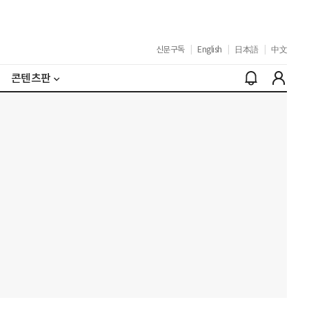
신문구독
|
English
|
日本語
|
中文
콘텐츠판