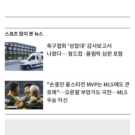
스포츠 많이 본 뉴스
축구협회 '성접대' 감사보고서
나왔다… 월드컵·올림픽 심판 포함
"손흥민 올스타전 MVP는 MLS에도 큰
호재"…오른팔 부앙가도 극찬…MLS
우승 자신