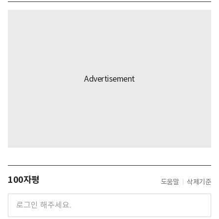
100자평
도움말
삭제기준