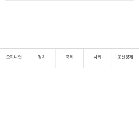
오피니언
정치
국제
사회
조선경제
문화·
조선
스포츠
건강
조선몰
연예
리더스
조선일보 공식 SNS
개인정보처리방침
사이트맵
Copyright 조선일보 All rights reserved. 무단 전재 및 재배포 금지.