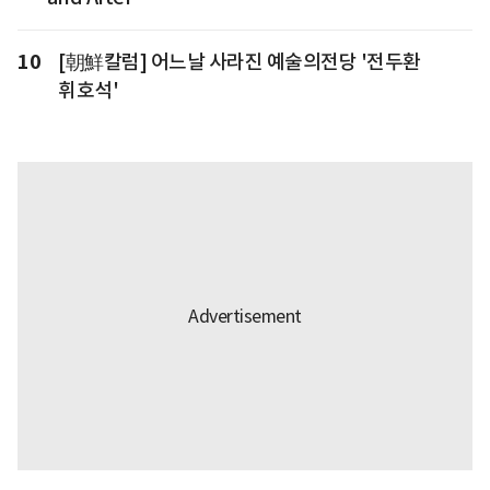
10
[朝鮮칼럼] 어느날 사라진 예술의전당 '전두환
휘호석'