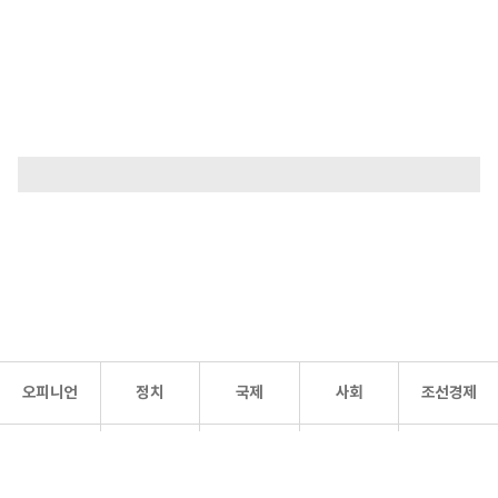
오피니언
정치
국제
사회
조선경제
문화·
조선
스포츠
건강
조선몰
연예
리더스