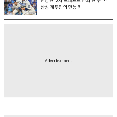
인정한 '2차 드래프트 신의 한 수'…
삼성 계투진의 만능 키