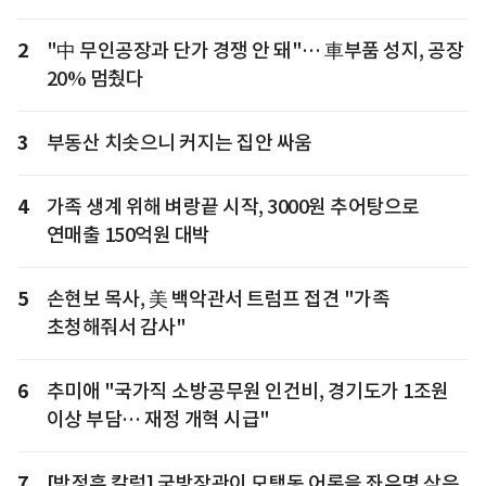
2
"中 무인공장과 단가 경쟁 안 돼"… 車부품 성지, 공장
20% 멈췄다
3
부동산 치솟으니 커지는 집안 싸움
4
가족 생계 위해 벼랑끝 시작, 3000원 추어탕으로
연매출 150억원 대박
5
손현보 목사, 美 백악관서 트럼프 접견 "가족
초청해줘서 감사"
6
추미애 "국가직 소방공무원 인건비, 경기도가 1조원
이상 부담… 재정 개혁 시급"
7
[박정훈 칼럼] 국방장관이 모택동 어록을 좌우명 삼은