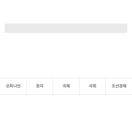
오피니언
정치
국제
사회
조선경제
문화·
조선
스포츠
건강
조선몰
연예
리더스
조선일보 공식 SNS