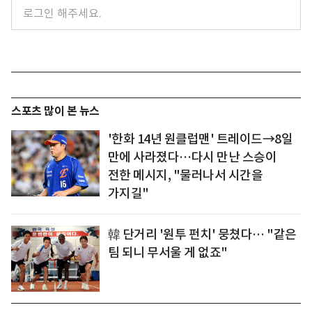
스포츠 많이 본 뉴스
'한화 14년 원클럽맨' 트레이드→8일
만에 사라졌다…다시 만난 스승이
전한 메시지, "물러나서 시간을
가지길"
韓 단거리 '원투 펀치' 뭉쳤다… "같은
팀 되니 무서울 게 없죠"