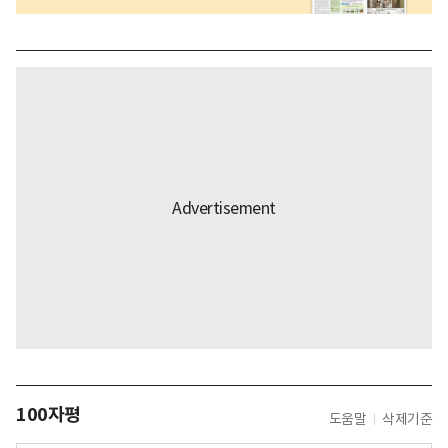
100자평
도움말
삭제기준