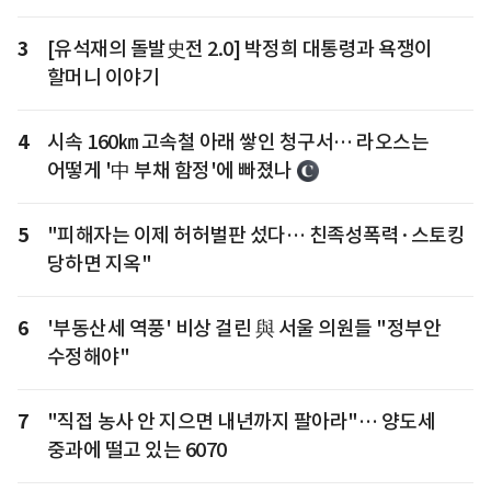
3
[유석재의 돌발史전 2.0] 박정희 대통령과 욕쟁이
할머니 이야기
4
시속 160㎞ 고속철 아래 쌓인 청구서… 라오스는
어떻게 '中 부채 함정'에 빠졌나
5
"피해자는 이제 허허벌판 섰다… 친족성폭력·스토킹
당하면 지옥"
6
'부동산세 역풍' 비상 걸린 與 서울 의원들 "정부안
수정해야"
7
"직접 농사 안 지으면 내년까지 팔아라"… 양도세
중과에 떨고 있는 6070