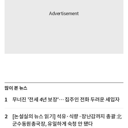
많이 본 뉴스
1
무너진 '전세 4년 보장'… 집주인 전화 두려운 세입자
2
[논설실의 뉴스 읽기] 석유·식량·장난감까지 총괄 北
군수동원총국장, 유일하게 숙청 안 됐다