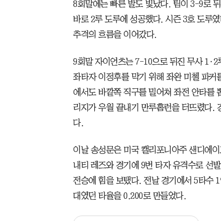
8회말에는 빠른 발도 빛났다. 팀이 3-9로
바로 2루 도루에 성공했다. 시즌 3호 도루
추격의 흐름을 이어갔다.
9회말 자이언츠는 7-10으로 뒤진 무사 1
좌타자 이정후를 막기 위해 좌완 미첼 파커
에서도 바깥쪽 직구를 밀어쳐 좌전 안타를 뽑
리지가 우월 끝내기 만루홈런을 터뜨렸다. 
다.
이날 송성문은 미국 캘리포니아주 샌디에이고
내티 레즈와 경기에 9번 타자 유격수로 선발 
전승에 힘을 보탰다. 전날 경기에서 5타수 
대였던 타율을 0.200로 만들었다.