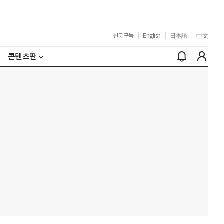
신문구독
|
English
|
日本語
|
中文
콘텐츠판