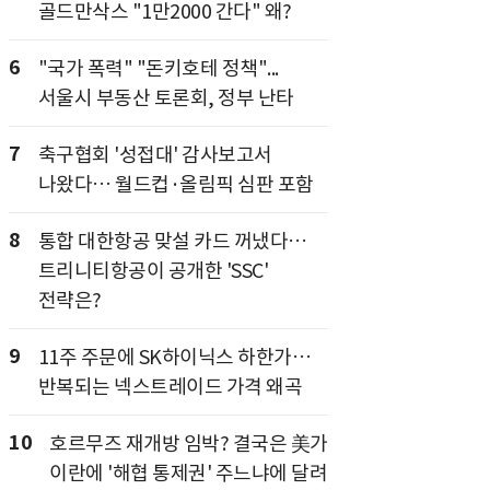
골드만삭스 "1만2000 간다" 왜?
6
"국가 폭력" "돈키호테 정책"...
서울시 부동산 토론회, 정부 난타
7
축구협회 '성접대' 감사보고서
나왔다… 월드컵·올림픽 심판 포함
8
통합 대한항공 맞설 카드 꺼냈다…
트리니티항공이 공개한 'SSC'
전략은?
9
11주 주문에 SK하이닉스 하한가…
반복되는 넥스트레이드 가격 왜곡
10
호르무즈 재개방 임박? 결국은 美가
이란에 '해협 통제권' 주느냐에 달려