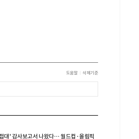
도움말
삭제기준
성접대' 감사보고서 나왔다… 월드컵·올림픽