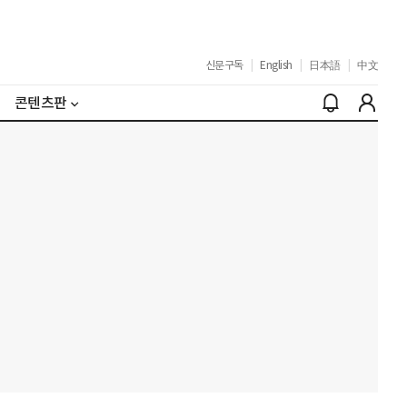
신문구독
|
English
|
日本語
|
中文
콘텐츠판