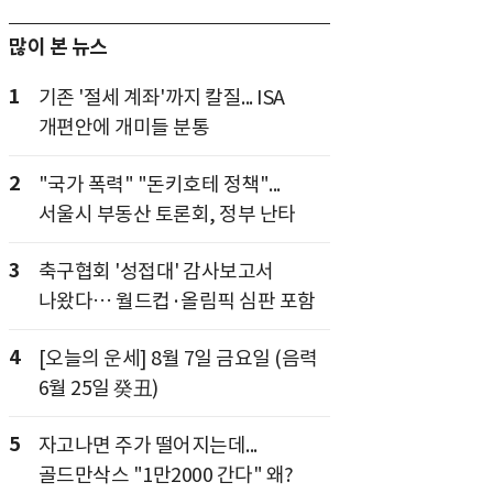
많이 본 뉴스
1
기존 '절세 계좌'까지 칼질... ISA
개편안에 개미들 분통
2
"국가 폭력" "돈키호테 정책"...
서울시 부동산 토론회, 정부 난타
3
축구협회 '성접대' 감사보고서
나왔다… 월드컵·올림픽 심판 포함
4
[오늘의 운세] 8월 7일 금요일 (음력
6월 25일 癸丑)
5
자고나면 주가 떨어지는데...
골드만삭스 "1만2000 간다" 왜?