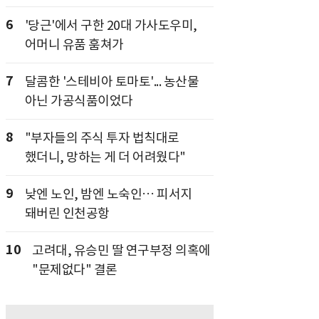
6
'당근'에서 구한 20대 가사도우미,
어머니 유품 훔쳐가
7
달콤한 '스테비아 토마토'... 농산물
아닌 가공식품이었다
8
"부자들의 주식 투자 법칙대로
했더니, 망하는 게 더 어려웠다"
9
낮엔 노인, 밤엔 노숙인… 피서지
돼버린 인천공항
10
고려대, 유승민 딸 연구부정 의혹에
"문제없다" 결론