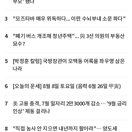
부모' 됐다
3
"모즈타바 매우 위독하다... 이란 수뇌부내 소문 파다"
4
"폐기 버스 개조해 청년주택"... 與 3선 의원의 부동산
묘수?
5
[박정훈 칼럼] 국방장관이 모택동 어록을 좌우명 삼은
나라
6
[오늘의 운세] 8월 8일 토요일 (음력 6월 26일 甲寅)
7
美 고용 충격, 7월 일자리 2만3000개 감소… '9월 금리
인상' 제동 걸리나
8
"직접 농사 안 지으면 내년까지 팔아라"… 양도세