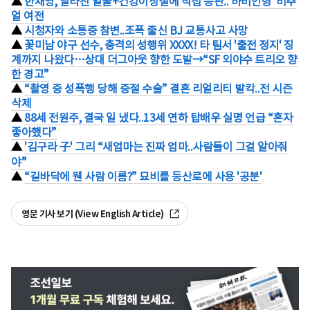
▲
한채영, 달라진 얼굴+건강이상설에 직접 등판..'바비인형' 비주
얼 여전
▲
시청자와 소통중 참변..조폭 출신 BJ 교통사고 사망
▲
꽃미남 야구 선수, 충격의 성행위 XXXX! 타 팀서 '출전 정지' 징
계까지 나왔다…상대 더그아웃 향한 도발→“SF 외야수 트리오 향
한 경고”
▲
“촬영 중 성폭행 당해 중절 수술” 결혼 리얼리티 발칵..전 시즌
삭제
▲
88세 전원주, 결국 일 냈다..13세 연하 탑배우 실명 언급 “혼자
좋아했다”
▲
'김구라 子' 그리 “새엄마는 진짜 엄마..사람들이 그걸 알아줘
야”
▲
“길바닥에 웬 사람 이름?” 묘비를 등산로에 사용 '공분'
영문 기사 보기 (View English Article)