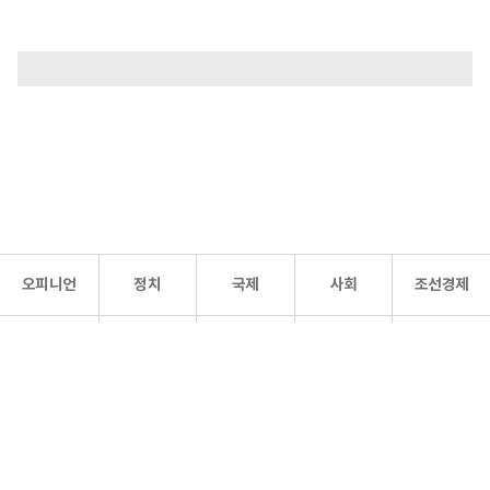
오피니언
정치
국제
사회
조선경제
문화·
조선
스포츠
건강
조선몰
연예
리더스
조선일보 공식 SNS