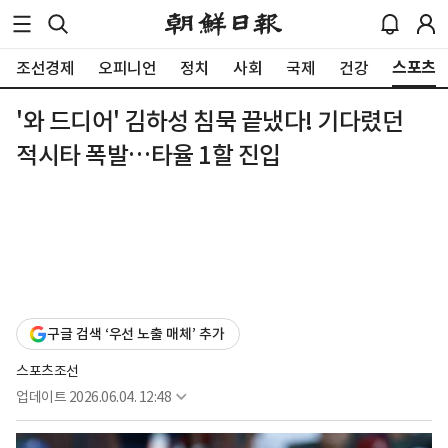
스포츠
조선경제
오피니언
정치
사회
국제
건강
'와 드디어' 김하성 침묵 끝냈다! 기다렸던
적시타 폭발…타율 1할 진입
구글 검색 ‘우선 노출 매체’ 추가
스포츠조선
업데이트
2026.06.04. 12:48