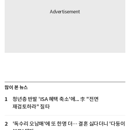
많이 본 뉴스
1
청년층 반발 'ISA 혜택 축소'에... 李 "전면
재검토하라" 질타
2
'독수리 오남매'에 또 한명 더… 결혼 싫다더니 '다둥이