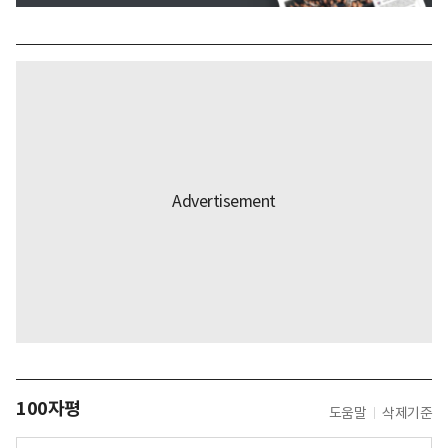
100자평
도움말
삭제기준