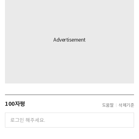
100자평
도움말
삭제기준