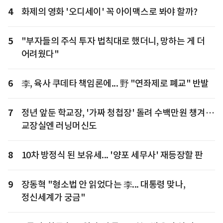
4
화제의 영화 '오디세이' 꼭 아이맥스로 봐야 할까?
5
"부자들의 주식 투자 법칙대로 했더니, 망하는 게 더
어려웠다"
6
李, 육사 쿠데타 책임론에... 野 "연좌제로 폐교" 반발
7
정년 앞둔 학교장, '가짜 청첩장' 돌려 수백만원 챙겨…
교장실엔 러닝머신도
8
10차 방정식 된 보유세... '양포 세무사' 재등장할 판
9
장동혁 "형소법 안 읽었다는 李... 대통령 맞나,
정신세계가 궁금"