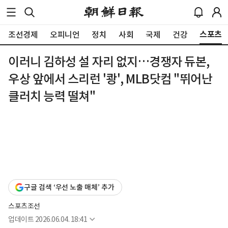
스포츠
조선경제
오피니언
정치
사회
국제
건강
이러니 김하성 설 자리 없지…경쟁자 듀본,
우상 앞에서 스리런 '쾅', MLB닷컴 "뛰어난
클러치 능력 떨쳐"
구글 검색 ‘우선 노출 매체’ 추가
스포츠조선
업데이트
2026.06.04. 18:41