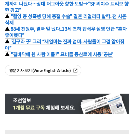
계까지 나왔다…상대 더그아웃 향한 도발→“SF 외야수 트리오 향
한 경고”
▲
“촬영 중 성폭행 당해 중절 수술” 결혼 리얼리티 발칵..전 시즌
삭제
▲
88세 전원주, 결국 일 냈다..13세 연하 탑배우 실명 언급 “혼자
좋아했다”
▲
'김구라 子' 그리 “새엄마는 진짜 엄마..사람들이 그걸 알아줘
야”
▲
“길바닥에 웬 사람 이름?” 묘비를 등산로에 사용 '공분'
영문 기사 보기 (View English Article)