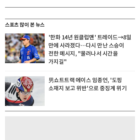
스포츠 많이 본 뉴스
'한화 14년 원클럽맨' 트레이드→8일
만에 사라졌다…다시 만난 스승이
전한 메시지, "물러나서 시간을
가지길"
男쇼트트랙 에이스 임종언, '도핑
소재지 보고 위반'으로 중징계 위기