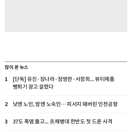
많이 본 뉴스
1
[단독] 유진·장나라·장영란·서정희... 뷰티제품
뻥튀기 광고 걸렸다
2
낮엔 노인, 밤엔 노숙인… 피서지 돼버린 인천공항
3
37도 폭염 뚫고... 美해병대 한반도 첫 드론 사격