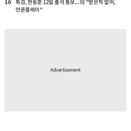
10
특검, 한동훈 12일 출석 통보... 韓 "받은적 없어,
언론플레이"