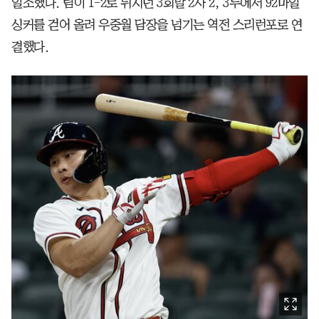
일조했다. 팀이 1-2로 뒤지던 3회말 2사 2, 3루에서 92마일
싱커를 걷어 올려 우중월 담장을 넘기는 역전 스리런포로 연
결했다.